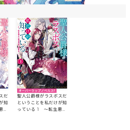
オーバーラップノベルスf
スだ
聖人公爵様がラスボスだ
が知
ということを私だけが知
悪女
っている 1 ～転生悪女
～
は破滅回避を模索中～