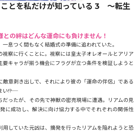
ことを私だけが知っている 3 ～転生
那様との絆はどんな運命にも負けません！
、一息つく間もなく結婚式の準備に追われていた。
の視察に行くことに。視察には皇太子オレオールとアリア
主要キャラが揃う機会にフラグが立つ条件を検証しようと
に敵意剥き出しで、それにより彼の「運命の伴侶」である
―!?
ちだったが、その先で神獣の密売現場に遭遇。リアムの見
摘発に成功し、解決に向け協力する中でそれぞれの関係性
利用していた元凶は、摘発を行ったリアムを陥れようと恐