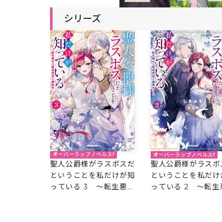
シリーズ
オーバーラップノベルスf
オーバーラップノベルスf
聖人公爵様がラスボスだ
聖人公爵様がラスボ
ということを私だけが知
ということを私だけ
っている 3 ～転生悪女
っている 2 ～転生
は破滅回避を模索中～
は破滅回避を模索中