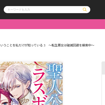
ル
その他
通販・NEW
いうことを私だけが知っている 3 ～転生悪女は破滅回避を模索中～
コミックエッセイ
OVERLAP STOR
ポケットモンスター
オーバーラップ広
アニメ
ス
ゲーム
ーラップノベルス
オーバーラップノベルスf
ロサージュノ
リキューレ
コミックパルフェ