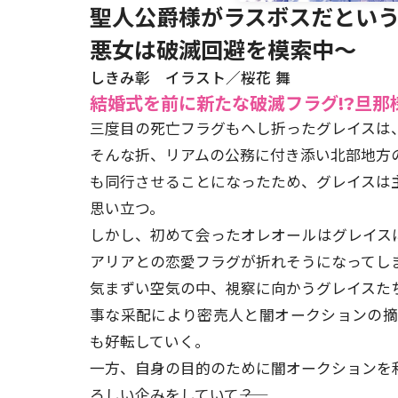
聖人公爵様がラスボスだという
悪女は破滅回避を模索中～
しきみ彰 イラスト／桜花 舞
結婚式を前に新たな破滅フラグ!?旦
三度目の死亡フラグもへし折ったグレイスは
そんな折、リアムの公務に付き添い北部地方
も同行させることになったため、グレイスは
思い立つ。
しかし、初めて会ったオレオールはグレイス
アリアとの恋愛フラグが折れそうになってしまい―
気まずい空気の中、視察に向かうグレイスた
事な采配により密売人と闇オークションの
も好転していく。
一方、自身の目的のために闇オークションを
ろしい企みをしていて――？