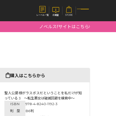
レーベル一覧
広報室
STORE
ノベルスfサイトはこちら
S
企業
E
会社概要
報室
採用情報
アクセス
オーバーラップホールディングス
ベルス
コミックガルド
購入はこちらから
お問い合わせはこちら
聖人公爵様がラスボスだということを私だけが知
っている 3 ～転生悪女は破滅回避を模索中～
ISBN
978-4-8240-1192-3
コミックエッセイ
判 型
B6判