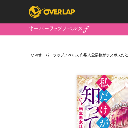
コミック
ライトノベ
TOP
オーバーラップノベルスｆ
聖人公爵様がラスボスだと
コミックガルド
文庫
コミッククリエ
ノベルス
LiQulle
ノベルスf
ラブパルフェ
ロサージュノベル
オーバーラップ文庫
オーバ
コミッククリエ