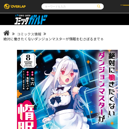
コミック
ライトノベル
コミックガルド
文庫
コミッククリエ
ノベルス
コミックス情報
LiQulle
ノベルスf
ラブパルフェ
ロサージュノベルス
絶対に働きたくないダンジョンマスターが惰眠をむさぼるまで 8
その他
通販・NEWS
コミックエッセイ
OVERLAP STORE
ポケットモンスター
オーバーラップ広報室
アニメ
ゲーム
企業
会社概要
オーバーラップ文庫
オーバーラップノベルス
採用情報
アクセス
オーバーラップホールディングス
お問い合わせはこちら
オーバーラップノベルスf
ロサージュノベルス
コミックガルド
コミッククリエ