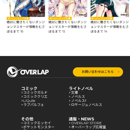
オーバーラップ文庫
オーバーラップ文庫
オーバーラップ文庫
絶対に働きたくないダンジ
ジ
絶対に働きたくないダンジ
絶対に働きたくないダンジ
ョンマスターが惰眠をむさ
さ
ョンマスターが惰眠をむさ
ョンマスターが惰眠をむさ
ぼるまで 15
ぼるまで 16
ぼるまで 14
お問い合わせはこちら
コミック
ライトノベル
コミックガルド
文庫
コミッククリエ
ノベルス
LiQulle
ノベルスf
ラブパルフェ
ロサージュノベルス
その他
通販・NEWS
コミックエッセイ
OVERLAP STORE
ポケットモンスター
オーバーラップ広報室