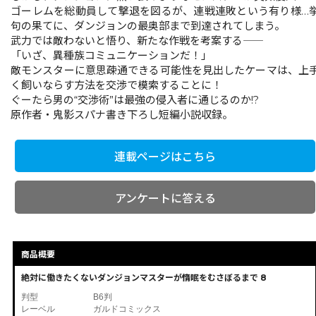
ゴーレムを総動員して撃退を図るが、連戦連敗という有り様…
句の果てに、ダンジョンの最奥部まで到達されてしまう。
武力では敵わないと悟り、新たな作戦を考案する――
「いざ、異種族コミュニケーションだ！」
敵モンスターに意思疎通できる可能性を見出したケーマは、上
く飼いならす方法を交渉で模索することに！
ぐーたら男の“交渉術”は最強の侵入者に通じるのか!?
原作者・鬼影スパナ書き下ろし短編小説収録。
連載ページはこちら
アンケートに答える
商品概要
絶対に働きたくないダンジョンマスターが惰眠をむさぼるまで 8
判型
B6判
レーベル
ガルドコミックス