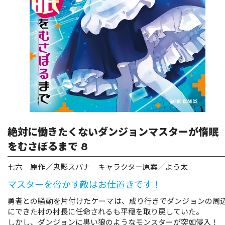
リキューレ
コミックパルフェ
コミックエッセイ
閉じる
絶対に働きたくないダンジョンマスターが惰眠
をむさぼるまで 8
七六 原作／鬼影スパナ キャラクター原案／よう太
マスターを脅かす敵はお仕置きです！
勇者との騒動を片付けたケーマは、成り行きでダンジョンの周
にできた村の村長に任命されるも平穏を取り戻していた。
しかし、ダンジョンに黒い狼のようなモンスターが突如侵入！