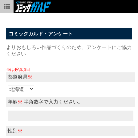
コミックガルド・アンケート
よりおもしろい作品づくりのため、アンケートにご協力
ください
※は必須項目
都道府県
※
年齢
※
半角数字で入力ください。
性別
※