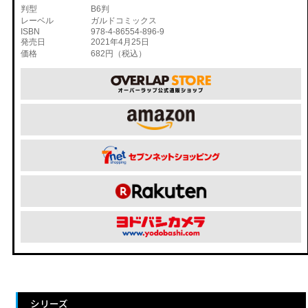
判型
B6判
レーベル
ガルドコミックス
ISBN
978-4-86554-896-9
発売日
2021年4月25日
価格
682円（税込）
シリーズ