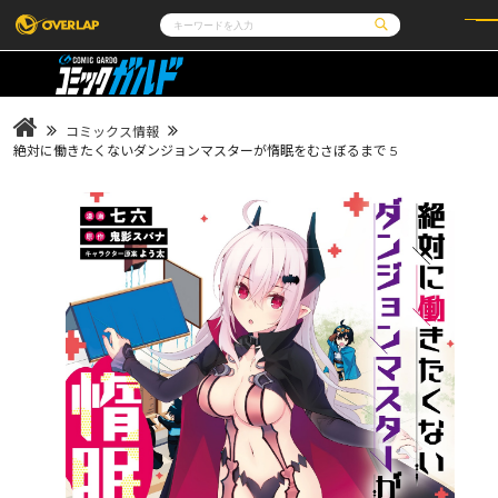
コミック
ライトノベル
コミックガルド
文庫
コミッククリエ
ノベルス
コミックス情報
LiQulle
ノベルスf
ラブパルフェ
ロサージュノベルス
絶対に働きたくないダンジョンマスターが惰眠をむさぼるまで 5
その他
通販・NEWS
コミックエッセイ
OVERLAP STORE
ポケットモンスター
オーバーラップ広報室
アニメ
ゲーム
企業
会社概要
オーバーラップ文庫
オーバーラップノベルス
採用情報
アクセス
オーバーラップホールディングス
お問い合わせはこちら
オーバーラップノベルスf
ロサージュノベルス
コミックガルド
コミッククリエ