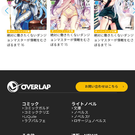
オーバーラップ文庫
オーバーラップ文庫
オーバーラップ文庫
絶対に働きたくないダンジ
ジ
絶対に働きたくないダンジ
絶対に働きたくないダンジ
ョンマスターが惰眠をむさ
さ
ョンマスターが惰眠をむさ
ョンマスターが惰眠をむさ
ぼるまで 15
ぼるまで 16
ぼるまで 14
お問い合わせはこちら
コミック
ライトノベル
コミックガルド
文庫
コミッククリエ
ノベルス
LiQulle
ノベルスf
ラブパルフェ
ロサージュノベルス