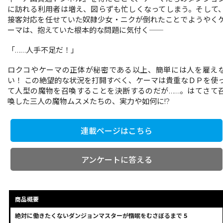
に訪れる利用者は増え、図らずも忙しくなってしまう。そして
接客対応を任せていた奴隷少女・ニクが倒れたことでようやく
ーマは、抱えていた根本的な問題に気付く――
「……人手不足だ！」
ロクコやケーマの正体が秘密である以上、簡単には人を雇え
い！ この絶望的な状況を打開すべく、ケーマは貴重なＤＰを使
て人型の魔物を召喚することを決断するのだが……。はてさて
喚した三人の魔物ムスメたちの、実力や如何に!?
連載ページはこちら
アンケートに答える
商品概要
絶対に働きたくないダンジョンマスターが惰眠をむさぼるまで 5