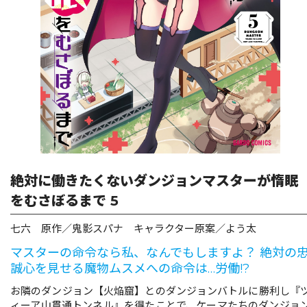
リキューレ
コミックパルフェ
コミックエッセイ
閉じる
絶対に働きたくないダンジョンマスターが惰眠
をむさぼるまで 5
七六 原作／鬼影スパナ キャラクター原案／よう太
マスターの命令なら私、なんでもしますよ？ 絶対の
誠心を見せる魔物ムスメへの命令は…労働!?
お隣のダンジョン【火焔窟】とのダンジョンバトルに勝利し『
ィーア山貫通トンネル』を得たことで、ケーマたちのダンジョ