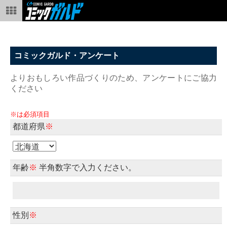
コミックガルド・アンケート
よりおもしろい作品づくりのため、アンケートにご協力
ください
※は必須項目
都道府県
※
年齢
※
半角数字で入力ください。
性別
※