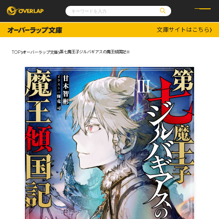
文庫サイトはこちら
コミック
ライトノベル
コミックガルド
文庫
第七魔王子ジルバギアスの魔王傾国記Ⅲ
TOP
オーバーラップ文庫
コミッククリエ
ノベルス
LiQulle
ノベルスf
ラブパルフェ
ロサージュノベルス
その他
通販・NEWS
コミックエッセイ
OVERLAP STORE
ポケットモンスター
オーバーラップ広報室
アニメ
ゲーム
企業
会社概要
オーバーラップ文庫
採用情報
アクセス
オーバーラップホールディングス
お問い合わせはこちら
オーバーラップノベルス
オーバーラップノベルスf