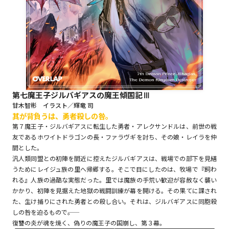
ロサージュノベルス
コミックガルド
第七魔王子ジルバギアスの魔王傾国記Ⅲ
甘木智彬 イラスト／輝竜 司
其が背負うは、勇者殺しの咎。
コミッククリエ
第７魔王子・ジルバギアスに転生した勇者・アレクサンドルは、前世の戦
友であるホワイトドラゴンの長・ファラヴギを討ち、その娘・レイラを仲
間とした。
汎人類同盟との初陣を間近に控えたジルバギアスは、戦場での部下を見繕
リキューレ
うためにレイジュ族の里へ帰郷する。そこで目にしたのは、牧場で『飼わ
れる』人族の過酷な実態だった。里では魔族の手荒い歓迎が容赦なく襲い
かかり、初陣を見据えた地獄の戦闘訓練が幕を開ける。その果てに課され
た、生け捕りにされた勇者との殺し合い。それは、ジルバギアスに同胞殺
しの咎を迫るもので――。
コミックパルフェ
復讐の炎が魂を焼く、偽りの魔王子の国崩し、第３幕。