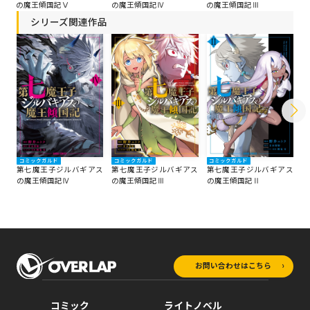
の魔王傾国記Ⅴ
の魔王傾国記Ⅳ
の魔王傾国記Ⅲ
の
シリーズ関連作品
コミックガルド
コミックガルド
コミックガルド
コ
第七魔王子ジルバギアス
第七魔王子ジルバギアス
第七魔王子ジルバギアス
第
の魔王傾国記Ⅳ
の魔王傾国記Ⅲ
の魔王傾国記Ⅱ
の
お問い合わせはこちら
コミック
ライトノベル