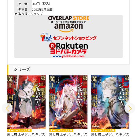
定 価
880円（税込）
発売日
2023年6月25日
▼ 取り扱いショップ
シリーズ
オーバーラップ文庫
オーバーラップ文庫
オーバーラップ文庫
オ
ス
第七魔王子ジルバギアス
第七魔王子ジルバギアス
第七魔王子ジルバギアス
第