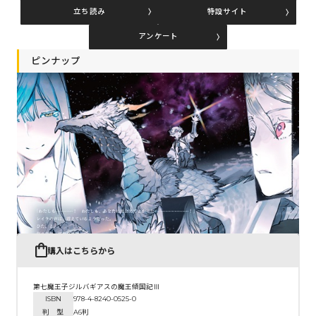
立ち読み
特設サイト
アンケート
コミックエッセイ
ピンナップ
閉じる
購入はこちらから
第七魔王子ジルバギアスの魔王傾国記Ⅲ
ISBN
978-4-8240-0525-0
判 型
A6判