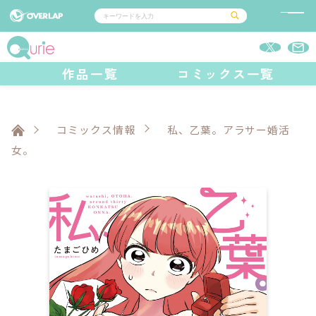
コミック
ライトノベル
作品一覧
コミックス一覧
コミックガルド
文庫
コミッククリエ
ノベルス
LiQulle
ノベルスf
ラブパルフェ
ロサージュノベルス
その他
通販・NEWS
コミックエッセイ
OVERLAP STORE
ポケットモンスター
オーバーラップ広報室
アニメ
ゲーム
コミックス情報
私、乙葉。アラサー婚活
企業
オーバーラップ文庫
会社概要
女。
採用情報
アクセス
オーバーラップホールディングス
お問い合わせはこちら
オーバーラップノベルス
オーバーラップノベルスf