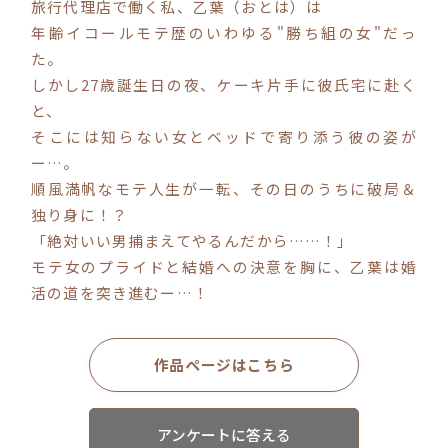
旅行代理店で働く私、乙葉（おとは）は
年齢イコールモテ歴のいわゆる"勝ち組の女"だっ
コミックエッセイ
た。
しかし27歳誕生日の夜、ケーキ片手に彼氏宅に赴く
閉じる
と、
そこには知らない女とベッドで寄り添う彼の姿が
ー…。
順風満帆なモテ人生が一転、その日のうちに破局＆
独り身に！？
「絶対いい男捕まえてやるんだから……！」
モテ女のプライドと結婚への決意を胸に、乙葉は婚
活の道を突き進むー…！
作品ページはこちら
アンケートに答える