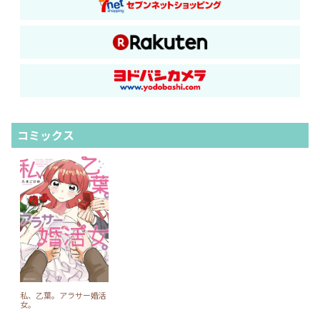
コミックス
私、乙葉。アラサー婚活
女。