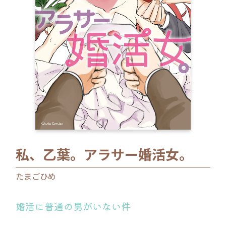
ロサージュノベルス
コミックガルド
コミッククリエ
私、乙葉。アラサー婚活女。
リキューレ
たまごひめ
婚活に普通の男がいない件
コミックパルフェ