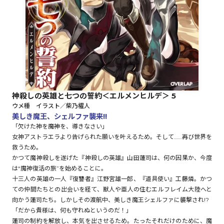
ロサージュノベルス
コミックガルド
神殺しの英雄と七つの誓約＜エルメンヒルデ＞ 5
ウメ種 イラスト／柴乃櫂人
コミッククリエ
美しき魔王、シェルファ襲来!!
「欠けた神を――魔神を、導きなさい」
女神アストラエラより告げられた願いを叶えるため。そして……再び世界を
救うため。
かつて魔神殺しを遂げた『神殺しの英雄』山田蓮司は、何の因果か、今度
リキューレ
は“魔神復活の旅”を始めることに。
十三人の英雄の一人『復讐者』江野宮雄一郎、『道具使い』工藤燐。かつ
ての仲間たちとの出会いを経て、獣人や亜人の住むエルフレイム大陸へと
向かう蓮司たち。しかしその渡航中、美しき魔王シェルファに襲撃され!?
コミックパルフェ
「だから貴様は、何も守れぬというのだ！」
蓮司の制約を解放し、本気を出させるため。たったそれだけのために、魔