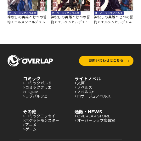
オ
オーバーラップノベルス
オーバーラップノベルス
オーバーラップノベルス
誓
神
神殺しの英雄と七つの誓
神殺しの英雄と七つの誓
神殺しの英雄と七つの誓
7
約
約＜エルメンヒルデ＞ 6
約＜エルメンヒルデ＞ 5
約＜エルメンヒルデ＞ 4
お問い合わせはこちら
コミック
ライトノベル
コミックガルド
文庫
コミッククリエ
ノベルス
LiQulle
ノベルスf
ラブパルフェ
ロサージュノベルス
その他
通販・NEWS
コミックエッセイ
OVERLAP STORE
ポケットモンスター
オーバーラップ広報室
アニメ
ゲーム