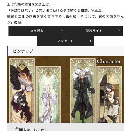
王は殺戮の舞台を築き上げ――。
「英雄ではない」と言い張り続ける男の紡ぐ英雄譚、第五章。
蓮司とエルの過去を描く書き下ろし番外編「そうして、君の名前を呼ん
コミックエッセイ
だ」収録。
閉じる
立ち読み
特設サイト
アンケート
ピンナップ
購入はこちらから