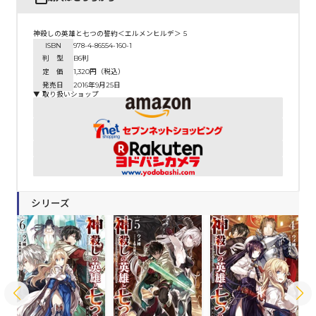
神殺しの英雄と七つの誓約＜エルメンヒルデ＞ 5
ISBN
978-4-86554-160-1
判 型
B6判
定 価
1,320円（税込）
発売日
2016年9月25日
▼ 取り扱いショップ
シリーズ