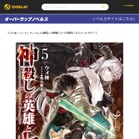
ノベルスサイトはこちら
コミック
ライトノベル
コミックガルド
文庫
神殺しの英雄と七つの誓約＜エルメンヒルデ＞ 5
TOP
オーバーラップノベルス
コミッククリエ
ノベルス
LiQulle
ノベルスf
ラブパルフェ
ロサージュノベルス
その他
通販・NEWS
コミックエッセイ
OVERLAP STORE
ポケットモンスター
オーバーラップ広報室
アニメ
ゲーム
企業
会社概要
オーバーラップ文庫
採用情報
アクセス
オーバーラップホールディングス
お問い合わせはこちら
オーバーラップノベルス
オーバーラップノベルスf