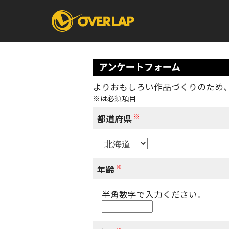
アンケートフォーム
よりおもしろい作品づくりのため
※は必須項目
コミック
ライトノベ
コミックガルド
文庫
※
コミッククリエ
ノベルス
都道府県
LiQulle
ノベルスf
ラブパルフェ
ロサージュノベル
オーバーラップ文庫
オーバ
※
年齢
半角数字で入力ください。
コミッククリエ