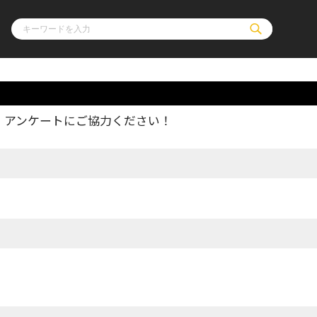
、アンケートにご協力ください！
ル
その他
通販・NEW
コミックエッセイ
OVERLAP STOR
ポケットモンスター
オーバーラップ広
アニメ
ス
ゲーム
ーラップノベルス
オーバーラップノベルスf
ロサージュノ
リキューレ
コミックパルフェ