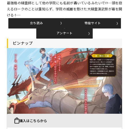
最強格の精霊師として他の学院にも名前が轟いているみたいで――!? 頭を抱
えるロークのことは露知らず、学院の威厳を懸けた大精霊演武祭が幕を開
ける――！
コミックエッセイ
立ち読み
特設サイト
閉じる
アンケート
ピンナップ
購入はこちらから