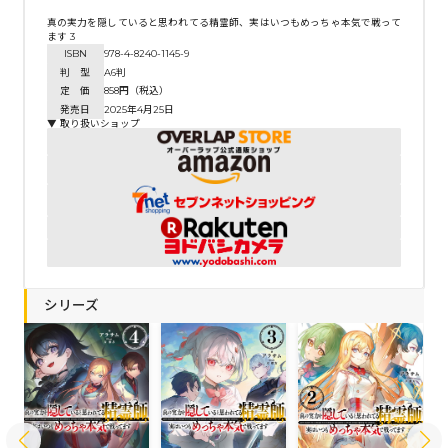
真の実力を隠していると思われてる精霊師、実はいつもめっちゃ本気で戦って
ます 3
ISBN
978-4-8240-1145-9
判 型
A6判
定 価
858円（税込）
発売日
2025年4月25日
▼ 取り扱いショップ
シリーズ