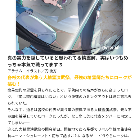
ロサージュノベルス
コミックガルド
真の実力を隠していると思われてる精霊師、実はいつもめ
っちゃ本気で戦ってます 3
コミッククリエ
アラサム イラスト／刀 彼方
――各校の代表が集う大精霊演武祭。最強の精霊師たちにロークが
挑む！
簡易契約の邪霊を見られたことで、学院内での名声がさらに高まったロー
ク。「実は契約精霊はいない」という決死のカミングアウトは既に忘れ去
リキューレ
られていた。
そんな中、迫るは各校の代表が集う華の祭典である大精霊演武祭。元々不
参加を希望していたロークだったが、なし崩し的に代表メンバーに内定し
てしまい――。
迎えた大精霊演武祭の開会前日。開催地である聖都でリベル学院の生徒会
コミックパルフェ
長ユーマ・シュレーフトと初めて話すことになるが……どうやらロークは、