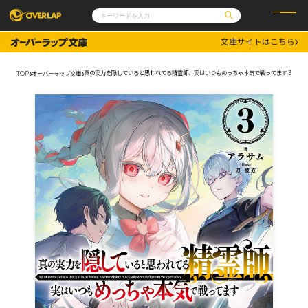
文庫サイトはこちら
コミック
ライトノベル
コミックガルド
文庫
真の実力を隠していると思われてる精霊師、実はいつもめっちゃ本気で戦ってます 3
TOP
オーバーラップ文庫
コミッククリエ
ノベルス
LiQulle
ノベルスf
ラブパルフェ
ロサージュノベルス
その他
通販・NEWS
コミックエッセイ
OVERLAP STORE
ポケットモンスター
オーバーラップ広報室
アニメ
ゲーム
企業
会社概要
オーバーラップ文庫
採用情報
アクセス
オーバーラップホールディングス
お問い合わせはこちら
オーバーラップノベルス
オーバーラップノベルスf