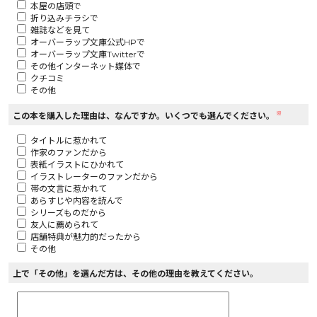
本屋の店頭で
折り込みチラシで
ロサージュノベルス
雑誌などを見て
オーバーラップ文庫公式HPで
オーバーラップ文庫Twitterで
その他インターネット媒体で
クチコミ
その他
コミックガルド
※
この本を購入した理由は、なんですか。いくつでも選んでください。
タイトルに惹かれて
作家のファンだから
コミッククリエ
表紙イラストにひかれて
イラストレーターのファンだから
帯の文言に惹かれて
あらすじや内容を読んで
シリーズものだから
友人に薦められて
リキューレ
店舗特典が魅力的だったから
その他
上で「その他」を選んだ方は、その他の理由を教えてください。
コミックパルフェ