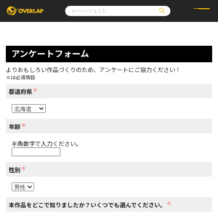
コミック
ライトノベル
コミックガルド
文庫
アンケートフォーム
コミッククリエ
ノベルス
LiQulle
ノベルスf
ラブパルフェ
ロサージュノベルス
その他
通販・NEWS
よりおもしろい作品づくりのため、アンケートにご協力ください！
コミックエッセイ
OVERLAP STORE
※は必須項目
ポケットモンスター
オーバーラップ広報室
アニメ
ゲーム
※
企業
都道府県
会社概要
オーバーラップ文庫
採用情報
アクセス
オーバーラップホールディングス
お問い合わせはこちら
※
年齢
半角数字で入力ください。
オーバーラップノベルス
※
性別
オーバーラップノベルスf
※
本作品をどこで知りましたか？いくつでも選んでください。