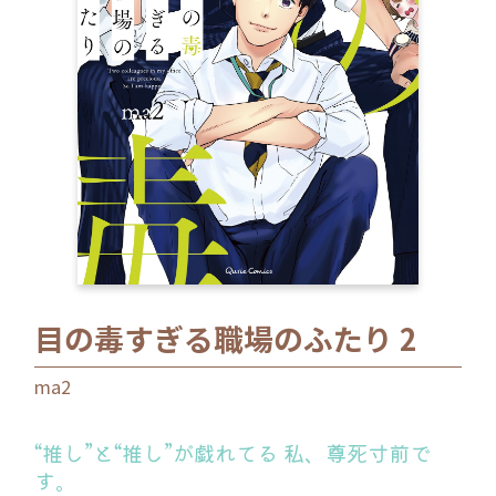
ロサージュノベルス
コミックガルド
コミッククリエ
目の毒すぎる職場のふたり 2
リキューレ
ma2
“推し”と“推し”が戯れてる 私、尊死寸前で
コミックパルフェ
す。