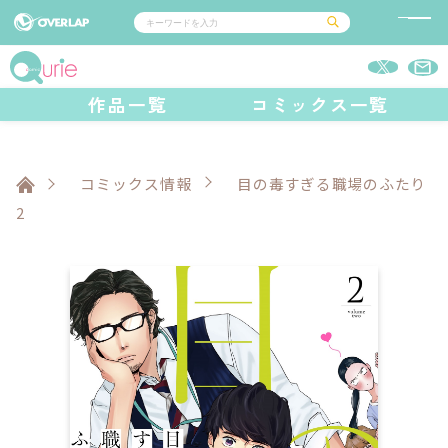
コミック
ライトノベル
作品一覧
コミックス一覧
コミックガルド
文庫
コミッククリエ
ノベルス
LiQulle
ノベルスf
ラブパルフェ
ロサージュノベルス
その他
通販・NEWS
コミックエッセイ
OVERLAP STORE
ポケットモンスター
オーバーラップ広報室
アニメ
ゲーム
コミックス情報
目の毒すぎる職場のふたり
企業
オーバーラップ文庫
会社概要
2
採用情報
アクセス
オーバーラップホールディングス
お問い合わせはこちら
オーバーラップノベルス
オーバーラップノベルスf