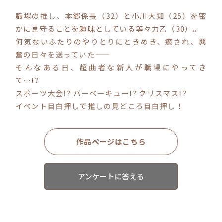
職場の推し、本郷係長（32）と小川大知（25）を密
かに見守ることを趣味としている等々力乙（30）。
コミックエッセイ
何気ないふたりのやりとりにときめき、癒され、興
閉じる
奮の日々を送っていた――
そんなある日、超曲者な新人が職場にやってき
て…!?
スポーツ大会!? バーベーキュー!? クリスマス!?
イベント目白押しで推しの見どころ目白押し！
作品ページはこちら
アンケートに答える