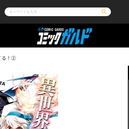
ル
その他
通販・NEW
てる！②
コミックエッセイ
OVERLAP STOR
ポケットモンスター
オーバーラップ広
アニメ
ス
ゲーム
ーラップノベルス
オーバーラップノベルスf
ロサージュノ
リキューレ
コミックパルフェ