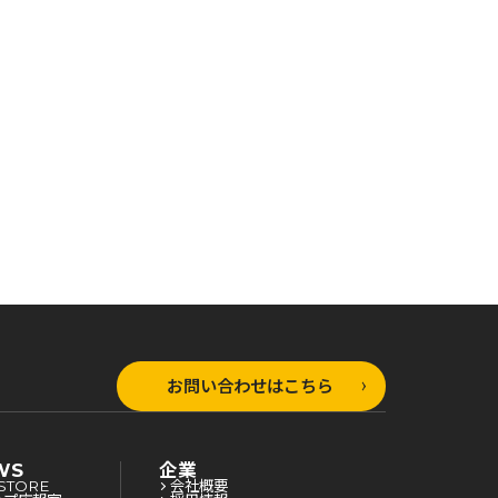
ラップ文庫
オーバーラップ文庫
オーバーラップ文庫
魔法は遅れて
異世界魔法は遅れて
異世界魔法は遅れて
る！④
る！③
お問い合わせはこちら
WS
企業
STORE
会社概要