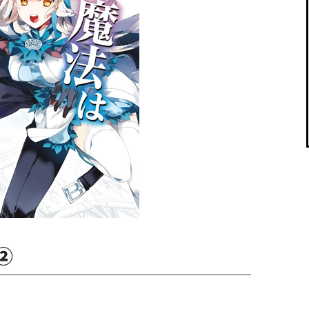
閉じる
②