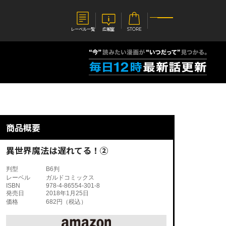
レーベル一覧
広報室
STORE
S
企業
E
会社概要
報室
採用情報
アクセス
商品概要
オーバーラップホールディングス
ベルス
コミックガルド
お問い合わせはこちら
異世界魔法は遅れてる！②
判型
B6判
レーベル
ガルドコミックス
ISBN
978-4-86554-301-8
発売日
2018年1月25日
価格
682円（税込）
コミックエッセイ