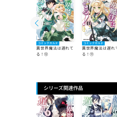
ックガルド
コミックガルド
コミックガルド
界魔法は遅れて
異世界魔法は遅れて
異世界魔法は遅れ
⑬
る！⑫
る！⑪
シリーズ関連作品