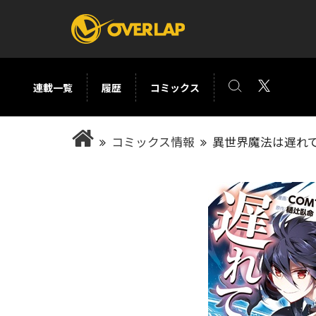
連載一覧
履歴
コミックス
コミック
ライトノベ
コミックス情報
異世界魔法は遅れ
コミックガルド
文庫
コミッククリエ
ノベルス
LiQulle
ノベルスf
ラブパルフェ
ロサージュノベル
オーバーラップ文庫
オーバ
コミッククリエ