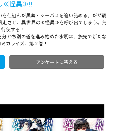
≪怪異≫!!
いを仕組んだ黒幕・シーバスを追い詰める。だが窮
暴走させ、異世界の≪怪異≫を呼び出てしまう。荒
を行使する！
を分かち別の道を進み始めた水明は、旅先で新たな
コミカライズ、第２巻！
アンケートに答える