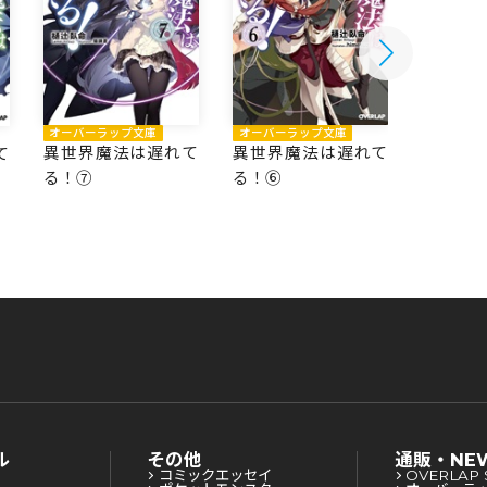
オーバーラップ文庫
オーバーラップ文庫
オーバー
異世界魔法は遅れて
異世界魔法は遅れて
異世界
て
る！⑦
る！⑥
る！⑤
ル
その他
通販・NE
コミックエッセイ
OVERLAP 