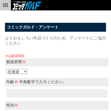
コミックガルド・アンケート
よりおもしろい作品づくりのため、アンケートにご協力
ください
※は必須項目
都道府県
※
年齢
※
半角数字で入力ください。
性別
※