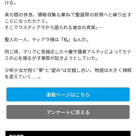
ける。
束の間の休息、情報収集も兼ねて聖誕祭の前祭へと繰り出す
コミックエッセイ
ことになったカナミ。
そこでラスティアラから語られる彼女の真実――。
閉じる
聖人の一人、ティアラ様は『私』なんだ。
同じ頃、マリアに急接近した十層守護者アルティによってカナ
ミの心を揺るがす事態が起きようとしていた。
少年少女が抱く“夢”と“望み”は交錯し合い、物語は大きく様相
を変えていく……。
連載ページはこちら
アンケートに答える