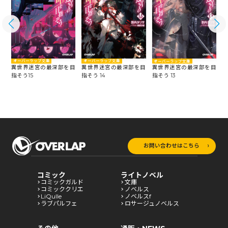
オーバーラップ文庫
オーバーラップ文庫
オーバーラップ文庫
目
異世界迷宮の最深部を目
異世界迷宮の最深部を目
異世界迷宮の最深部を目
指そう15
指そう 14
指
指そう 13
お問い合わせはこちら
コミック
ライトノベル
コミックガルド
文庫
コミッククリエ
ノベルス
LiQulle
ノベルスf
ラブパルフェ
ロサージュノベルス