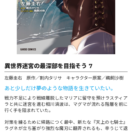
ロサージュノベルス
コミックガルド
異世界迷宮の最深部を目指そう 7
コミッククリエ
左藤圭右 原作／割内タリサ キャラクター原案／鵜飼沙樹
あと少しだけ――夢のような物語を生きていたい。
リキューレ
戦力不足により戦線離脱したマリアに留守を預けラスティア
ラと共に迷宮を進む相川渦波は、マグマが流れる階層を前に
行く手を阻まれていた。
対策を練るために帰路につく最中、新たな『天上の七騎士』
コミックパルフェ
ラグネが立ち塞がり強烈な魔刃に翻弄されるも、辛うじて退