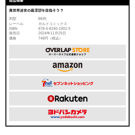
商品概要
異世界迷宮の最深部を目指そう 7
判型
B6判
レーベル
ガルドコミックス
ISBN
978-4-8240-1002-5
発売日
2024年11月25日
価格
748円（税込）