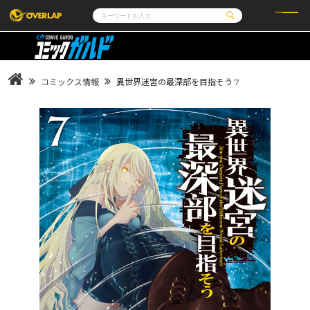
コミック
ライトノベル
コミックガルド
文庫
コミッククリエ
ノベルス
コミックス情報
異世界迷宮の最深部を目指そう 7
LiQulle
ノベルスf
ラブパルフェ
ロサージュノベルス
その他
通販・NEWS
コミックエッセイ
OVERLAP STORE
ポケットモンスター
オーバーラップ広報室
アニメ
ゲーム
企業
会社概要
オーバーラップ文庫
採用情報
アクセス
オーバーラップホールディングス
お問い合わせはこちら
オーバーラップノベルス
オーバーラップノベルスf