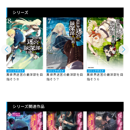
シリーズ
コミックガルド
コミックガルド
コミックガルド
目
異世界迷宮の最深部を目
異世界迷宮の最深部を目
異世界迷宮の最深部を目
指そう 8
指そう 7
指そう 6
指
シリーズ関連作品