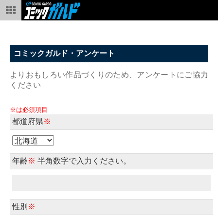
コミックガルド・アンケート
よりおもしろい作品づくりのため、アンケートにご協力
ください
※は必須項目
都道府県
※
年齢
※
半角数字で入力ください。
性別
※