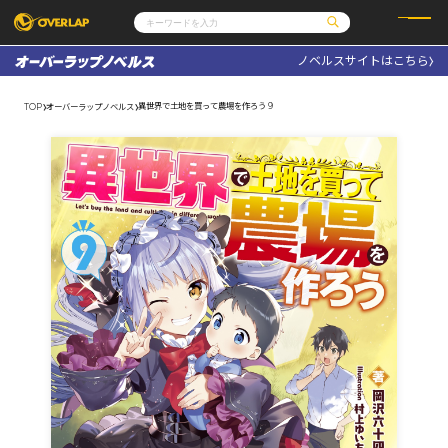
ノベルスサイトはこちら
コミック
ライトノベル
コミックガルド
文庫
異世界で土地を買って農場を作ろう 9
TOP
オーバーラップノベルス
コミッククリエ
ノベルス
LiQulle
ノベルスf
ラブパルフェ
ロサージュノベルス
その他
通販・NEWS
コミックエッセイ
OVERLAP STORE
ポケットモンスター
オーバーラップ広報室
アニメ
ゲーム
企業
会社概要
オーバーラップ文庫
採用情報
アクセス
オーバーラップホールディングス
お問い合わせはこちら
オーバーラップノベルス
オーバーラップノベルスf