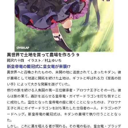
ロサージュノベルス
コミックガルド
異世界で土地を買って農場を作ろう 9
岡沢六十四 イラスト／村上ゆいち
コミッククリエ
新皇帝竜の戴冠式に皇女竜が来襲!?
異世界へと召喚されたものの、未開の地に追放されてしまったキダン。彼
が農場として地道に開拓を続けた土地は、ギフトと呼ばれる力《至高の担
い手》によって大きな発展を遂げていた。
修行の旅を続ける人魚国の第一王位継承者・アロワナ王子とその一行。彼
リキューレ
らは旅の果て、姦計を巡らせる皇帝竜・ガイザードラゴンを打ち倒すこと
に成功した。空位となった皇帝竜の座に就くことになったのは、アロワナ
王子と共にガイザードラゴンを討ち果たした立役者の一人、ドラゴンのア
ードヘッグ。新皇帝竜の戴冠式は、キダンの農場で執り行うこととなっ
コミックパルフェ
た。
しかし、これに異を唱える者が現れる。その竜の名は、皇女竜・ブラッデ