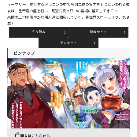
ィーマリー。現存するドラゴンの中で序列二位の実力をもつといわれる彼
女は、皇帝竜の座を狙い、戴冠式真っ只中の農場に襲来してきて――!?
未開の土地を賑やかな隣人達と開拓していく、異世界スローライフ、第９
コミックエッセイ
幕！
閉じる
立ち読み
特設サイト
アンケート
ピンナップ
購入はこちらから