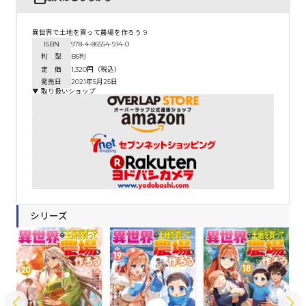
異世界で土地を買って農場を作ろう 9
ISBN
978-4-86554-914-0
判 型
B6判
定 価
1,320円（税込）
発売日
2021年5月25日
▼ 取り扱いショップ
シリーズ