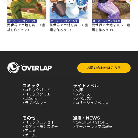
オーバーラップノベルス
オーバーラップノベルス
オーバーラップノベルス
オ
農
異世界で土地を買って農
異世界で土地を買って農
異世界で土地を買って農
異
場を作ろう 20
場を作ろう 19
場を作ろう 18
場
お問い合わせはこちら
コミック
ライトノベル
コミックガルド
文庫
コミッククリエ
ノベルス
LiQulle
ノベルスf
ラブパルフェ
ロサージュノベルス
その他
通販・NEWS
コミックエッセイ
OVERLAP STORE
ポケットモンスター
オーバーラップ広報室
アニメ
ゲーム