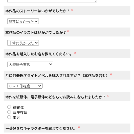
※
本作品のストーリーはいかがでしたか？
コミックエッセイ
閉じる
※
本作品のイラストはいかがでしたか？
※
本作品を購入したお店を教えてください。
※
月に何冊程度ライトノベルを購入されますか？（本作品を含む）
※
本作を紙媒体、電子媒体のどちらでお読みになられましたか？
紙媒体
電子媒体
両方
※
一番好きなキャラクターを教えてください。