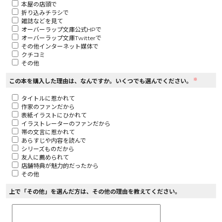
本屋の店頭で
折り込みチラシで
ロサージュノベルス
雑誌などを見て
オーバーラップ文庫公式HPで
オーバーラップ文庫Twitterで
その他インターネット媒体で
クチコミ
その他
コミックガルド
※
この本を購入した理由は、なんですか。いくつでも選んでください。
タイトルに惹かれて
作家のファンだから
コミッククリエ
表紙イラストにひかれて
イラストレーターのファンだから
帯の文言に惹かれて
あらすじや内容を読んで
シリーズものだから
友人に薦められて
リキューレ
店舗特典が魅力的だったから
その他
上で「その他」を選んだ方は、その他の理由を教えてください。
コミックパルフェ