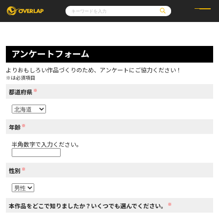
コミック
ライトノベル
コミックガルド
文庫
アンケートフォーム
コミッククリエ
ノベルス
LiQulle
ノベルスf
ラブパルフェ
ロサージュノベルス
その他
通販・NEWS
よりおもしろい作品づくりのため、アンケートにご協力ください！
コミックエッセイ
OVERLAP STORE
※は必須項目
ポケットモンスター
オーバーラップ広報室
アニメ
ゲーム
※
企業
都道府県
会社概要
オーバーラップ文庫
採用情報
アクセス
オーバーラップホールディングス
お問い合わせはこちら
※
年齢
半角数字で入力ください。
オーバーラップノベルス
※
性別
オーバーラップノベルスf
※
本作品をどこで知りましたか？いくつでも選んでください。