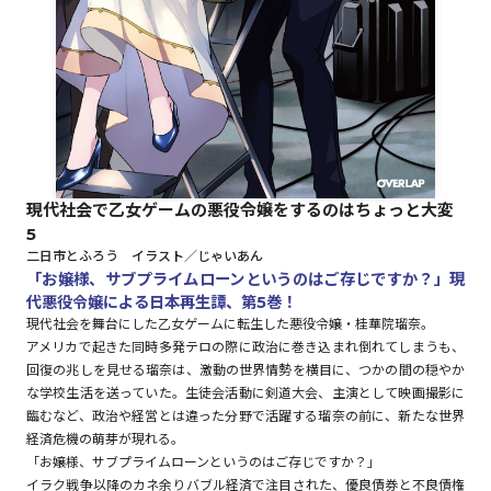
ロサージュノベルス
コミックガルド
現代社会で乙女ゲームの悪役令嬢をするのはちょっと大変
5
コミッククリエ
二日市とふろう イラスト／じゃいあん
「お嬢様、サブプライムローンというのはご存じですか？」現
代悪役令嬢による日本再生譚、第5巻！
現代社会を舞台にした乙女ゲームに転生した悪役令嬢・桂華院瑠奈。
アメリカで起きた同時多発テロの際に政治に巻き込まれ倒れてしまうも、
リキューレ
回復の兆しを見せる瑠奈は、激動の世界情勢を横目に、つかの間の穏やか
な学校生活を送っていた。生徒会活動に剣道大会、主演として映画撮影に
臨むなど、政治や経営とは違った分野で活躍する瑠奈の前に、新たな世界
経済危機の萌芽が現れる。
コミックパルフェ
「お嬢様、サブプライムローンというのはご存じですか？」
イラク戦争以降のカネ余りバブル経済で注目された、優良債券と不良債権