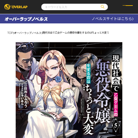
ノベルスサイトはこちら
コミック
ライトノベル
コミックガルド
文庫
現代社会で乙女ゲームの悪役令嬢をするのはちょっと大変 5
TOP
オーバーラップノベルス
コミッククリエ
ノベルス
LiQulle
ノベルスf
ラブパルフェ
ロサージュノベルス
その他
通販・NEWS
コミックエッセイ
OVERLAP STORE
ポケットモンスター
オーバーラップ広報室
アニメ
ゲーム
企業
会社概要
オーバーラップ文庫
採用情報
アクセス
オーバーラップホールディングス
お問い合わせはこちら
オーバーラップノベルス
オーバーラップノベルスf