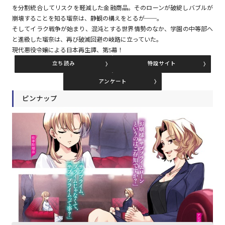
を分割統合してリスクを軽減した金融商品。そのローンが破綻しバブルが
崩壊することを知る瑠奈は、静観の構えをとるが──。
そしてイラク戦争が始まり、混沌とする世界情勢のなか、学園の中等部へ
コミックエッセイ
と進級した瑠奈は、再び破滅回避の岐路に立っていた。
現代悪役令嬢による日本再生譚、第5幕！
閉じる
立ち読み
特設サイト
アンケート
ピンナップ