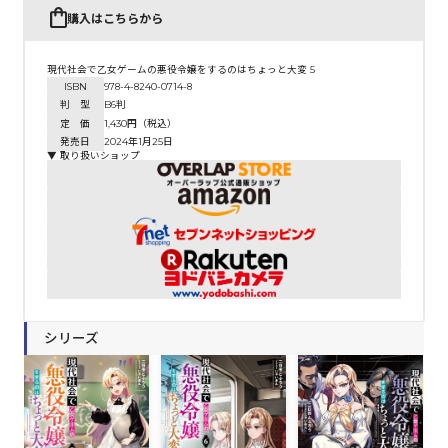
購入はこちらから
現代社会で乙女ゲームの悪役令嬢をするのはちょっと大変 5
ISBN
978-4-8240-0714-8
判 型
B6判
定 価
1,430円（税込）
発売日
2024年1月25日
▼ 取り扱いショップ
シリーズ