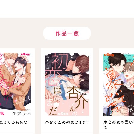
作品一覧
恋よりふらちな
杏介くんの初恋はまだ
本音の恋で暴い
て