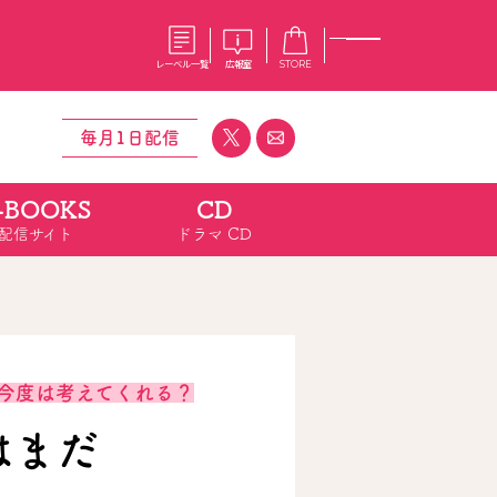
レーベル一覧
広報室
STORE
毎月1日配信
-BOOKS
CD
S
企業
配信サイト
ドラマ CD
E
会社概要
報室
採用情報
アクセス
オーバーラップホールディングス
ベルス
コミックガルド
お問い合わせはこちら
今度は考えてくれる？
はまだ
コミックエッセイ