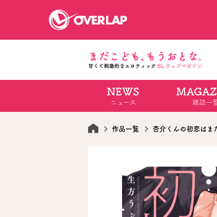
NEWS
MAGAZ
コミック
ライトノベ
ニュース
雑誌一
コミックガルド
文庫
コミッククリエ
ノベルス
LiQulle
ノベルスf
ラブパルフェ
ロサージュノベル
作品一覧
杏介くんの初恋はま
オーバーラップ文庫
オーバ
コミッククリエ