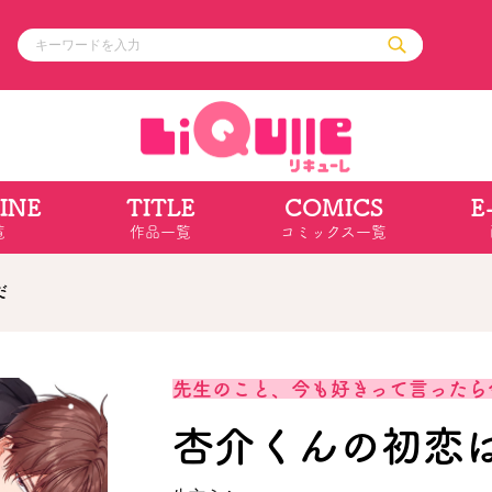
INE
TITLE
COMICS
E
ル
その他
通販・NEW
覧
作品一覧
コミックス一覧
コミックエッセイ
OVERLAP STOR
ポケットモンスター
オーバーラップ広
アニメ
ス
ゲーム
だ
ーラップノベルス
オーバーラップノベルスf
ロサージュノ
先生のこと、今も好きって言ったら
杏介くんの初恋
リキューレ
コミックパルフェ