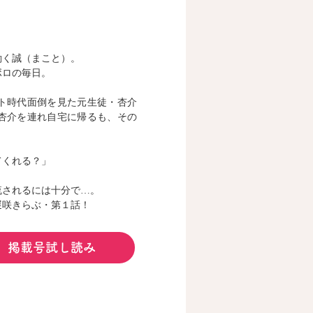
働く誠（まこと）。
ボロの毎日。
ト時代面倒を見た元生徒・杏介
杏介を連れ自宅に帰るも、その
てくれる？」
流されるには十分で…。
遅咲きらぶ・第１話！
掲載号試し読み