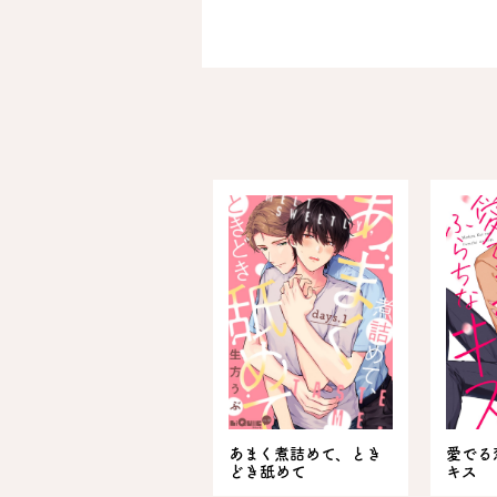
あまく煮詰めて、とき
愛でる
どき舐めて
キス