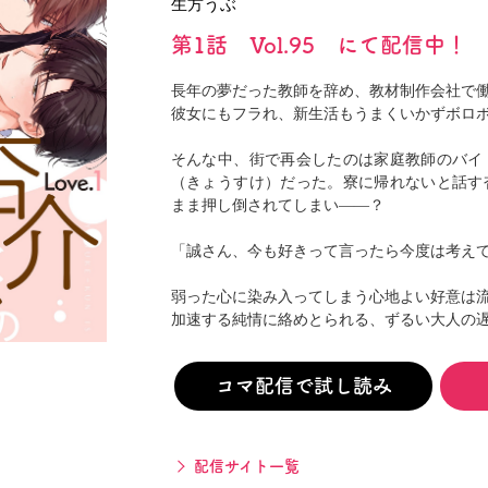
生方うぶ
閉じる
第1話 Vol.95 にて配信中！
長年の夢だった教師を辞め、教材制作会社で
彼女にもフラれ、新生活もうまくいかずボロ
そんな中、街で再会したのは家庭教師のバイ
（きょうすけ）だった。寮に帰れないと話す
まま押し倒されてしまい――？
「誠さん、今も好きって言ったら今度は考え
弱った心に染み入ってしまう心地よい好意は
加速する純情に絡めとられる、ずるい大人の
コマ配信で試し読み
配信サイト一覧