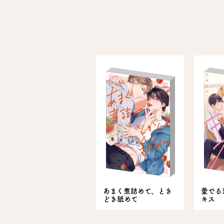
あまく煮詰めて、とき
愛でる
どき舐めて
キス