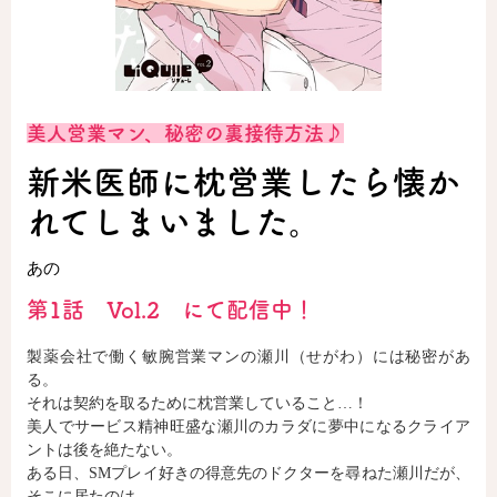
ロサージュノベルス
美人営業マン、秘密の裏接待方法♪
コミックガルド
新米医師に枕営業したら懐か
れてしまいました。
コミッククリエ
あの
第1話 Vol.2 にて配信中！
製薬会社で働く敏腕営業マンの瀬川（せがわ）には秘密があ
リキューレ
る。
それは契約を取るために枕営業していること…！
美人でサービス精神旺盛な瀬川のカラダに夢中になるクライア
ントは後を絶たない。
コミックパルフェ
ある日、SMプレイ好きの得意先のドクターを尋ねた瀬川だが、
そこに居たのは