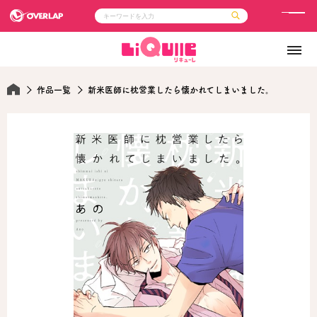
メ
ニ
コミック
ライトノベル
ュ
コミックガルド
文庫
コミッククリエ
ノベルス
ー
LiQulle
ノベルスf
作品一覧
新米医師に枕営業したら懐かれてしまいました。
ラブパルフェ
ロサージュノベルス
その他
通販・NEWS
コミックエッセイ
OVERLAP STORE
ポケットモンスター
オーバーラップ広報室
アニメ
ゲーム
企業
会社概要
オーバーラップ文庫
採用情報
アクセス
オーバーラップホールディングス
お問い合わせはこちら
オーバーラップノベルス
オーバーラップノベルスf