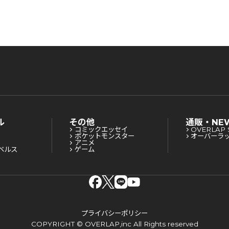
太
か正義感の強い王太
に
子に絡まれるように
なりました 1
ル
その他
通販・NE
コミックエッセイ
OVERLAP 
ポケットモンスター
オーバーラ
アニメ
ベルス
ゲーム
プライバシーポリシー
COPYRIGHT © OVERLAP,inc All Rights reserved