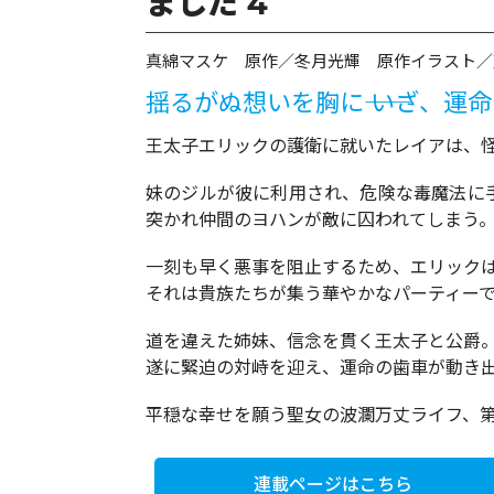
ました 4
真綿マスケ 原作／冬月光輝 原作イラスト／
揺るがぬ想いを胸に―― いざ、運
王太子エリックの護衛に就いたレイアは、
妹のジルが彼に利用され、危険な毒魔法に
突かれ仲間のヨハンが敵に囚われてしまう
一刻も早く悪事を阻止するため、エリック
それは貴族たちが集う華やかなパーティーで
道を違えた姉妹、信念を貫く王太子と公爵
遂に緊迫の対峙を迎え、運命の歯車が動き
平穏な幸せを願う聖女の波瀾万丈ライフ、
連載ページはこちら