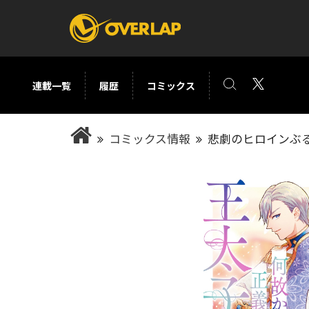
連載一覧
履歴
コミックス
コミック
ライトノベ
コミックス情報
悲劇のヒロインぶ
コミックガルド
文庫
コミッククリエ
ノベルス
LiQulle
ノベルスf
ラブパルフェ
ロサージュノベル
オーバーラップ文庫
オーバ
コミッククリエ