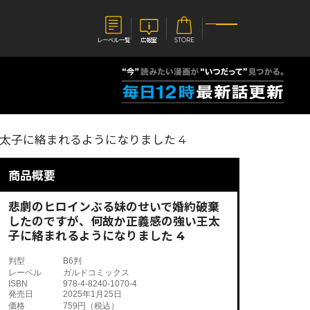
レーベル一覧
広報室
STORE
S
企業
太子に絡まれるようになりました 4
E
会社概要
報室
採用情報
アクセス
商品概要
オーバーラップホールディングス
ベルス
コミックガルド
お問い合わせはこちら
悲劇のヒロインぶる妹のせいで婚約破棄
したのですが、何故か正義感の強い王太
子に絡まれるようになりました 4
判型
B6判
レーベル
ガルドコミックス
コミックエッセイ
ISBN
978-4-8240-1070-4
発売日
2025年1月25日
価格
759円（税込）