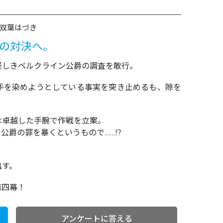
双葉はづき
命の対決へ。
怪しきベルクライン公爵の調査を敢行。
手を染めようとしている事実を突き止めるも、隙を
。
は卓越した手腕で作戦を立案。
公爵の罪を暴くというもので……!?
。
出す。
第四幕！
アンケートに答える