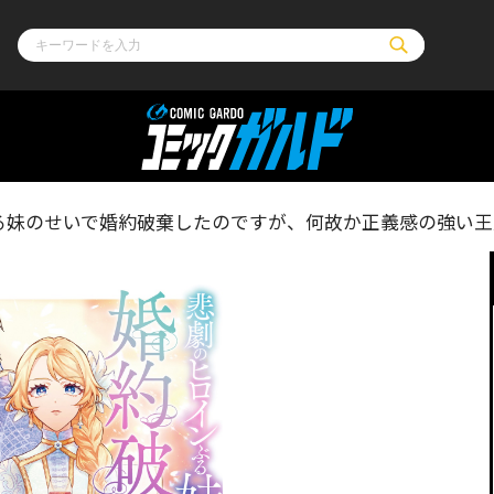
ル
その他
通販・NEW
る妹のせいで婚約破棄したのですが、何故か正義感の強い王
コミックエッセイ
OVERLAP STOR
ポケットモンスター
オーバーラップ広
アニメ
ス
ゲーム
ーラップノベルス
オーバーラップノベルスf
ロサージュノ
リキューレ
コミックパルフェ