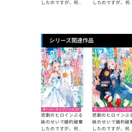
のですが、何故
したのですが、何故
したのですが、何
義感の強い王太
か正義感の強い王太
か正義感の強い王
絡まれるように
子に絡まれるように
子に絡まれるよう
ました 5
なりました 4
なりました 3
シリーズ関連作品
オーバーラップノベルスf
オーバーラップノベルスf
悲劇のヒロインぶる
悲劇のヒロインぶ
妹のせいで婚約破棄
妹のせいで婚約破
したのですが、何故
したのですが、何