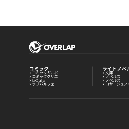
か正義感の強い王太
か正義感の強い王
子に絡まれるように
子に絡まれるよう
なりました 3
なりました 2
コミック
ライトノベ
コミックガルド
文庫
コミッククリエ
ノベルス
LiQulle
ノベルスf
ラブパルフェ
ロサージュノ