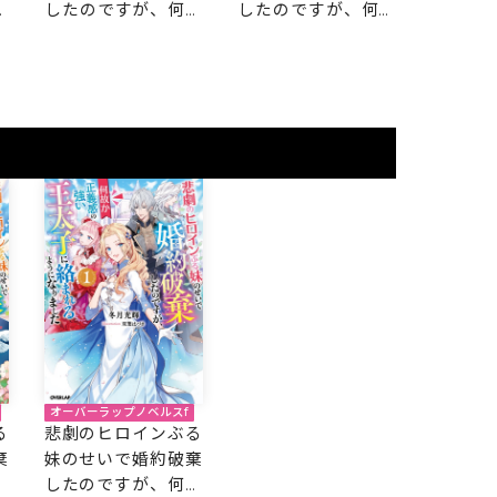
故
したのですが、何故
したのですが、何故
太
か正義感の強い王太
か正義感の強い王太
に
子に絡まれるように
子に絡まれるように
なりました 2
なりました 1
オーバーラップノベルスf
る
悲劇のヒロインぶる
棄
妹のせいで婚約破棄
故
したのですが、何故