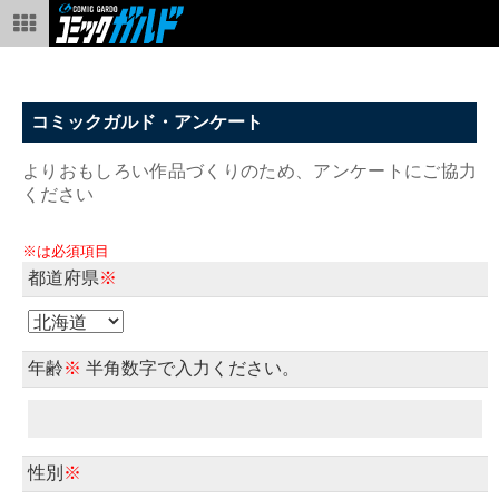
コミックガルド・アンケート
よりおもしろい作品づくりのため、アンケートにご協力
ください
※は必須項目
都道府県
※
年齢
※
半角数字で入力ください。
性別
※