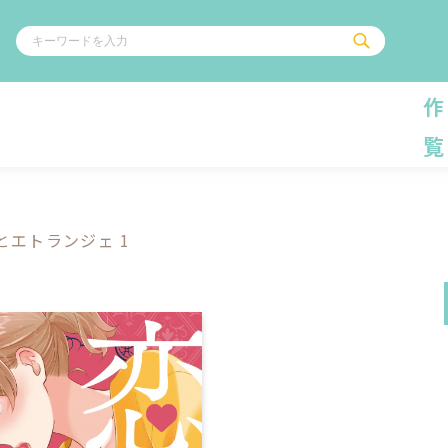
作
覧
ル
その他
通販・NEW
コミックエッセイ
OVERLAP STOR
ポケットモンスター
オーバーラップ広
とエトランジェ 1
アニメ
ス
ゲーム
ーラップノベルス
オーバーラップノベルスf
ロサージュノ
リキューレ
コミックパルフェ