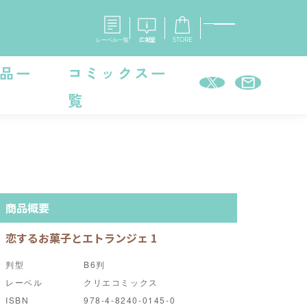
レーベル一覧
広報室
STORE
品一
コミックス一
覧
S
企業
E
会社概要
報室
採用情報
アクセス
オーバーラップホールディングス
ベルス
コミックガルド
お問い合わせはこちら
商品概要
恋するお菓子とエトランジェ 1
判型
B6判
コミックエッセイ
レーベル
クリエコミックス
ISBN
978-4-8240-0145-0