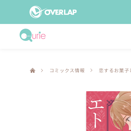
コミック
ライトノベ
コミックガルド
文庫
コミッククリエ
ノベルス
コミックス情報
恋するお菓子
LiQulle
ノベルスf
ラブパルフェ
ロサージュノベル
オーバーラップ文庫
オーバ
コミッククリエ