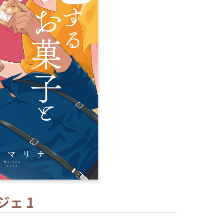
閉じる
ェ 1