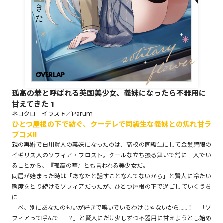
ロサージュノベルス
コミックガルド
孤高の華と呼ばれる英国美少女、義妹になったら不器用に
甘えてきた 1
コミッククリエ
ネコクロ イラスト／Parum
ひとつ屋根の下で紡ぐ、クーデレで同級生な義妹との焦れ甘ラ
ブコメ!!
親の再婚で白川賢人の義妹になったのは、高校の同級生にして金髪碧眼の
イギリス人のソフィア・フロスト。クールな立ち振る舞いで常に一人でい
リキューレ
ることから、『孤高の華』とも言われる美少女だ。
同居が始まった時は「あなたと話すことなんてないから」と賢人に冷たい
態度をとり続けるソフィアだったが、ひとつ屋根の下で過ごしていくうち
に……
「べ、別にあなたの匂いが好きで嗅いでいるわけじゃないから……！」「ソ
コミックパルフェ
フィアって呼んで……？」と賢人にだけ少しずつ不器用に甘えようとし始め