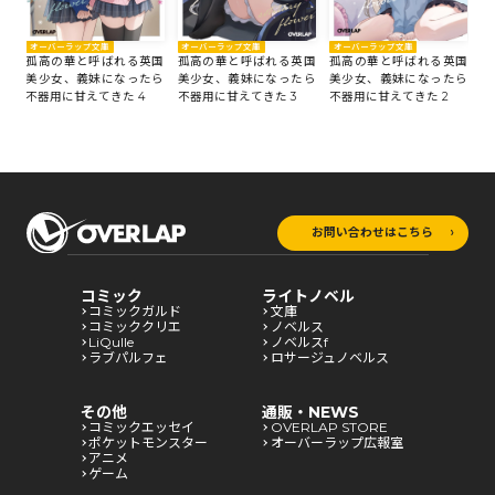
オ
オーバーラップ文庫
オーバーラップ文庫
オーバーラップ文庫
国
孤
孤高の華と呼ばれる英国
孤高の華と呼ばれる英国
孤高の華と呼ばれる英国
ら
美
美少女、義妹になったら
美少女、義妹になったら
美少女、義妹になったら
不
不器用に甘えてきた 4
不器用に甘えてきた 3
不器用に甘えてきた 2
お問い合わせはこちら
コミック
ライトノベル
コミックガルド
文庫
コミッククリエ
ノベルス
LiQulle
ノベルスf
ラブパルフェ
ロサージュノベルス
その他
通販・NEWS
コミックエッセイ
OVERLAP STORE
ポケットモンスター
オーバーラップ広報室
アニメ
ゲーム