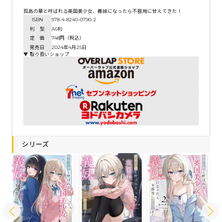
孤高の華と呼ばれる英国美少女、義妹になったら不器用に甘えてきた 1
ISBN
978-4-8240-0790-2
判 型
A6判
定 価
748円（税込）
発売日
2024年4月25日
▼ 取り扱いショップ
シリーズ