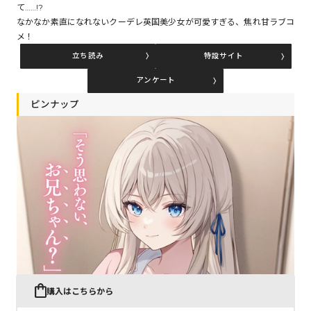
て……!?
なかなか素直になれないクーデレ英国美少女が可愛すぎる、焦れ甘ラブコ
メ！
コミックエッセイ
立ち読み
特設サイト
閉じる
アンケート
ピンナップ
購入はこちらから