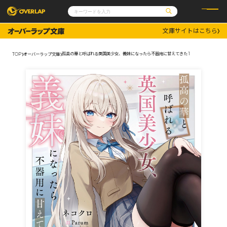
文庫サイトはこちら
コミック
ライトノベル
コミックガルド
文庫
孤高の華と呼ばれる英国美少女、義妹になったら不器用に甘えてきた 1
TOP
オーバーラップ文庫
コミッククリエ
ノベルス
LiQulle
ノベルスf
ラブパルフェ
ロサージュノベルス
その他
通販・NEWS
コミックエッセイ
OVERLAP STORE
ポケットモンスター
オーバーラップ広報室
アニメ
ゲーム
企業
会社概要
オーバーラップ文庫
採用情報
アクセス
オーバーラップホールディングス
お問い合わせはこちら
オーバーラップノベルス
オーバーラップノベルスf