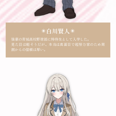
白川賢人
強豪の青城高校野球部に特待生として入学した。
見た目は軽そうだが、本当は真面目で超努力家のため周
囲からの信頼は厚い。