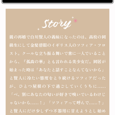
ロサージュノベルス
コミックガルド
親の再婚で白川賢人の義妹になったのは、高校の同
級生にして金髪碧眼のイギリス人のソフィア・フロ
スト。クールな立ち振る舞いで常に一人でいること
コミッククリエ
から、『孤高の華』とも言われる美少女だ。同居が
始まった時は「あなたと話すことなんてないから」
と賢人に冷たい態度をとり続けるソフィアだった
リキューレ
が、ひとつ屋根の下で過ごしていくうちに……
「べ、別にあなたの匂いが好きで嗅いでいるわけじ
ゃないから……！」「ソフィアって呼んで……？」
コミックパルフェ
と賢人にだけ少しずつ不器用に甘えようとし始め