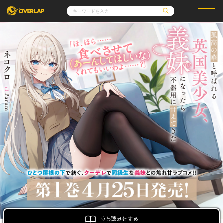
コミック
ライトノベル
コミックガルド
文庫
コミッククリエ
ノベルス
LiQulle
ノベルスf
ラブパルフェ
ロサージュノベルス
その他
通販・NEWS
コミックエッセイ
OVERLAP STORE
ポケットモンスター
オーバーラップ広報室
アニメ
ゲーム
企業
オーバーラップ文庫
会社概要
採用情報
アクセス
オーバーラップホールディングス
お問い合わせはこちら
オーバーラップノベルス
オーバーラップノベルスf
立ち読みをする