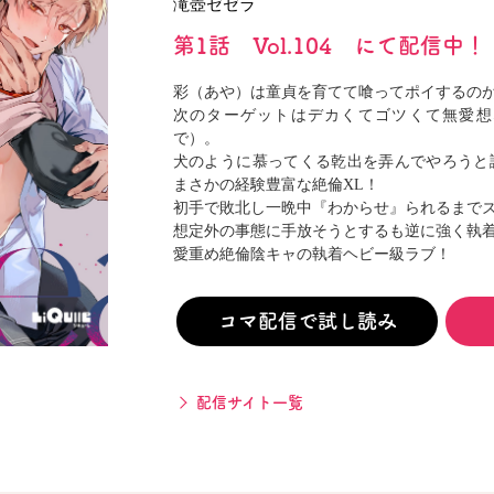
滝壺ゼゼラ
閉じる
第1話 Vol.104 にて配信中！
彩（あや）は童貞を育てて喰ってポイするの
次のターゲットはデカくてゴツくて無愛想
で）。
犬のように慕ってくる乾出を弄んでやろうと
まさかの経験豊富な絶倫XL！
初手で敗北し一晩中『わからせ』られるまで
想定外の事態に手放そうとするも逆に強く執着
愛重め絶倫陰キャの執着ヘビー級ラブ！
コマ配信で試し読み
配信サイト一覧