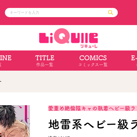
INE
TITLE
COMICS
E
ル
その他
通販・NEW
覧
作品一覧
コミックス一覧
コミックエッセイ
OVERLAP STOR
ポケットモンスター
オーバーラップ広
アニメ
ス
ゲーム
ー
ーラップノベルス
オーバーラップノベルスf
ロサージュノ
愛重め絶倫陰キャの執着ヘビー級ラ
地雷系ヘビー級
リキューレ
コミックパルフェ