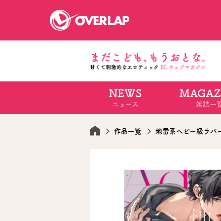
NEWS
MAGAZ
コミック
ライトノベ
ニュース
雑誌一
コミックガルド
文庫
コミッククリエ
ノベルス
LiQulle
ノベルスf
ラブパルフェ
ロサージュノベル
作品一覧
地雷系ヘビー級ラバ
オーバーラップ文庫
オーバ
コミッククリエ