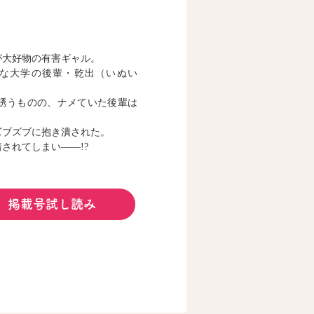
が大好物の有害ギャル。
な大学の後輩・乾出（いぬい
誘うものの、ナメていた後輩は
ズブズブに抱き潰された。
されてしまい――!?
掲載号試し読み