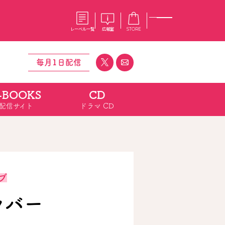
レーベル一覧
広報室
STORE
毎月1日配信
-BOOKS
CD
S
企業
配信サイト
ドラマ CD
E
会社概要
報室
採用情報
アクセス
オーバーラップホールディングス
ベルス
コミックガルド
お問い合わせはこちら
ブ
ラバー
コミックエッセイ