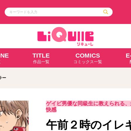
INE
TITLE
COMICS
E
ル
その他
通販・NEW
覧
作品一覧
コミックス一覧
コミックエッセイ
OVERLAP STOR
ポケットモンスター
オーバーラップ広
アニメ
ス
ゲーム
ラー
ーラップノベルス
オーバーラップノベルスf
ロサージュノ
ゲイビ男優な同級生に教えられる、
快感
リキューレ
コミックパルフェ
午前２時のイレ