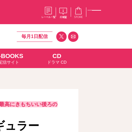
レーベル一覧
広報室
STORE
毎月1日配信
-BOOKS
CD
S
企業
配信サイト
ドラマ CD
E
会社概要
報室
採用情報
アクセス
オーバーラップホールディングス
ベルス
コミックガルド
お問い合わせはこちら
最高にきもちいい後ろの
コミックエッセイ
ギュラー