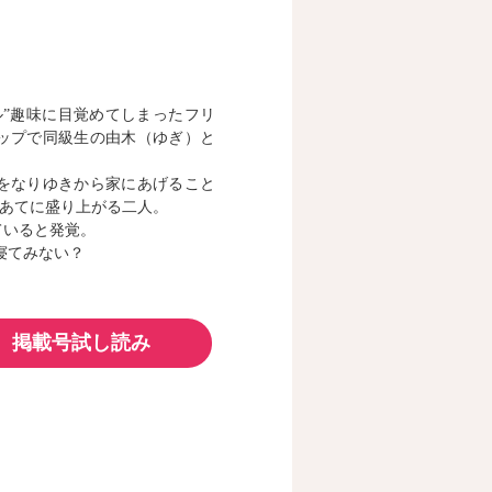
ル”趣味に目覚めてしまったフリ
ップで同級生の由木（ゆぎ）と
をなりゆきから家にあげること
をあてに盛り上がる二人。
ていると発覚。
寝てみない？
掲載号試し読み