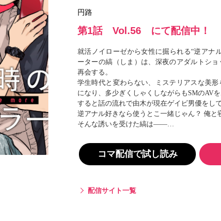
閉じる
円路
第1話 Vol.56 にて配信中！
就活ノイローゼから女性に掘られる“逆アナ
ーターの縞（しま）は、深夜のアダルトショ
再会する。
学生時代と変わらない、ミステリアスな美形
になり、多少ぎくしゃくしながらもSMのAV
すると話の流れで由木が現在ゲイビ男優をし
逆アナル好きなら使うとこ一緒じゃん？ 俺と
そんな誘いを受けた縞は――…
コマ配信で試し読み
配信サイト一覧