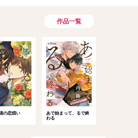
作品一覧
猫の恋煩い
あで始まって、るで終
わる