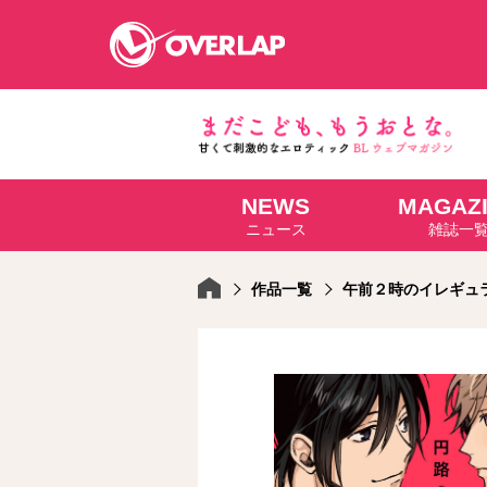
NEWS
MAGAZ
コミック
ライトノベ
ニュース
雑誌一
コミックガルド
文庫
コミッククリエ
ノベルス
LiQulle
ノベルスf
ラブパルフェ
ロサージュノベル
作品一覧
午前２時のイレギュ
オーバーラップ文庫
オーバ
コミッククリエ