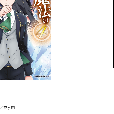
閉じる
／花ヶ田