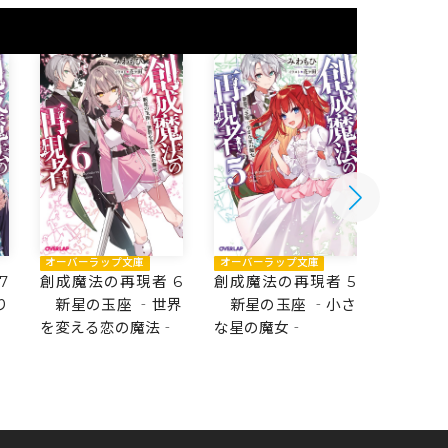
オーバーラップ文庫
オーバーラップ文庫
オーバー
7
創成魔法の再現者 6
創成魔法の再現者 5
創成魔法
り
新星の玉座 ‐世界
新星の玉座 ‐小さ
魔法学
を変える恋の魔法‐
な星の魔女‐
〈下〉