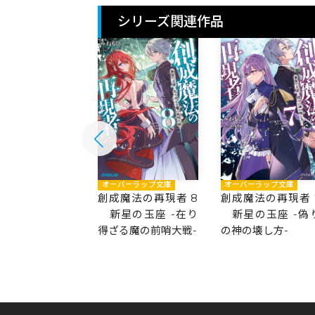
シリーズ関連作品
バーラップ文庫
オーバーラップ文庫
オーバーラップ文庫
魔法の再現者 9
創成魔法の再現者 8
創成魔法の再現者 
の玉座 -神代
新星の玉座 -在り
新星の玉座 -偽
ぐ決別の詩-
得ざる魔の前哨大戦-
の神の壊し方-