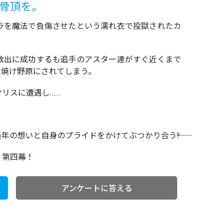
真骨頂を。
ラを魔法で負傷させたという濡れ衣で投獄されたカ
救出に成功するも追手のアスター達がすぐ近くまで
を焼け野原にされてしまう。
リスに遭遇し……
の想いと自身のプライドをかけてぶつかり合う――!!
、第四幕！
アンケートに答える