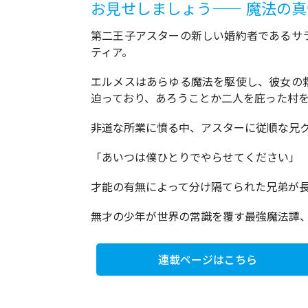
お見せしましょう―― 魔法の
第二王子アスターの新しい婚約者であるサ
ティア。
エルメスはあらゆる魔法を駆使し、彼女の
迫っており、あろうことか二人を庇った村
非道な所業に憤る中、アスターに従順な兄ク
「あいつは僕ひとりでやらせてください」
才能の有無によって分け隔てられた兄弟が長年
無才の少年が世界の常識を覆す最強魔法譚
連載ページはこちら