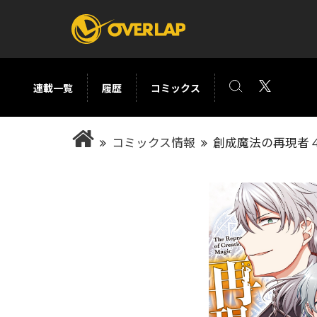
連載一覧
履歴
コミックス
コミック
ライトノベ
コミックス情報
創成魔法の再現者 
コミックガルド
文庫
コミッククリエ
ノベルス
LiQulle
ノベルスf
ラブパルフェ
ロサージュノベル
オーバーラップ文庫
オーバ
コミッククリエ