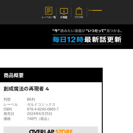
レーベル一覧
広報室
STORE
S
企業
E
会社概要
報室
採用情報
アクセス
商品概要
オーバーラップホールディングス
ベルス
コミックガルド
お問い合わせはこちら
創成魔法の再現者 4
判型
B6判
レーベル
ガルドコミックス
ISBN
978-4-8240-0865-7
発売日
2024年6月25日
価格
748円（税込）
コミックエッセイ