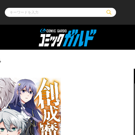
ル
その他
通販・NEW
4
コミックエッセイ
OVERLAP STOR
ポケットモンスター
オーバーラップ広
アニメ
ス
ゲーム
ーラップノベルス
オーバーラップノベルスf
ロサージュノ
リキューレ
コミックパルフェ