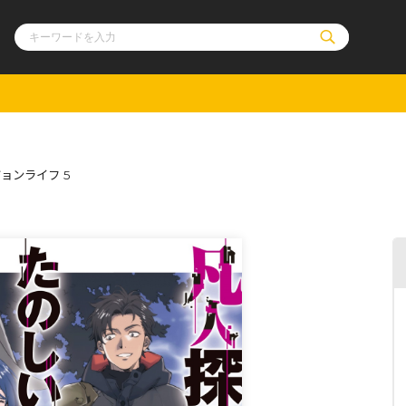
ル
その他
通販・NEW
ョンライフ 5
コミックエッセイ
OVERLAP STOR
ポケットモンスター
オーバーラップ広
アニメ
ス
ゲーム
ーラップノベルス
オーバーラップノベルスf
ロサージュノ
リキューレ
コミックパルフェ