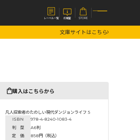
レーベル一覧
広報室
STORE
文庫サイトはこちら
S
企業
E
会社概要
報室
採用情報
アクセス
オーバーラップホールディングス
ベルス
コミックガルド
購入はこちらから
お問い合わせはこちら
凡人探索者のたのしい現代ダンジョンライフ 5
ISBN
978-4-8240-1083-4
コミックエッセイ
判 型
A6判
定 価
858円（税込）