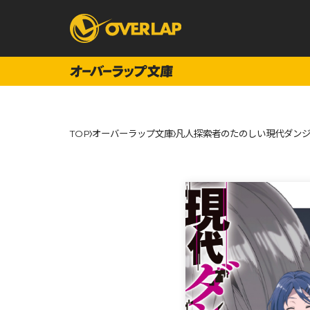
コミック
ライトノベ
TOP
オーバーラップ文庫
凡人探索者のたのしい現代ダンジ
コミックガルド
文庫
コミッククリエ
ノベルス
LiQulle
ノベルスf
ラブパルフェ
ロサージュノベル
オーバーラップ文庫
オーバ
コミッククリエ