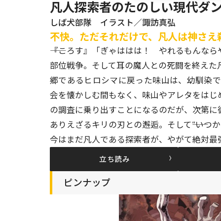
凡人探索者のたのしい現代ダン
しば犬部隊 イラスト／諏訪真弘
不快。ただそれだけで、凡人は神さえ
――『ころす』「ぎゃははは！ やれるもんなら
部位戦争。そして耳の魔人との死闘を終えた
郷であるヒロシマに戻った味山は、幼馴染
会を懐かしむ間もなく、味山やアレタをはじ
の調査に乗り出すことになるのだが、次第に
ありえざるキリの刃との邂逅。そして――“いつ
今はまだ凡人である探索者が、やがて絶対最
立ち読み
ピンナップ