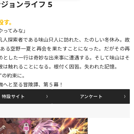
ジョンライフ 5
殺す。
やってみな」
凡人探索者である味山只人に訪れた、たのしい冬休み。故
である空野一夏と再会を果たすことになった。だがその再
めとした一行は奇妙な出来事に遭遇する。そして味山はそ
彼は触れることになる。根付く因習。失われた記憶。
か”の約束に。
強へと至る冒険譚、第５幕！
特設サイト
アンケート