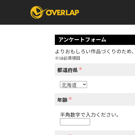
アンケートフォーム
よりおもしろい作品づくりのため
※は必須項目
コミック
ライトノベ
コミックガルド
文庫
※
コミッククリエ
ノベルス
都道府県
LiQulle
ノベルスf
ラブパルフェ
ロサージュノベル
オーバーラップ文庫
オーバ
※
年齢
半角数字で入力ください。
コミッククリエ