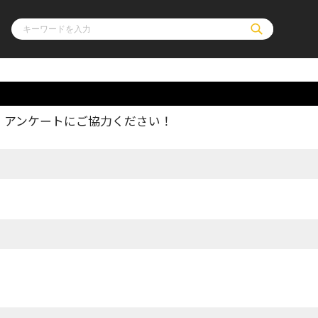
、アンケートにご協力ください！
ル
その他
通販・NEW
コミックエッセイ
OVERLAP STOR
ポケットモンスター
オーバーラップ広
アニメ
ス
ゲーム
ーラップノベルス
オーバーラップノベルスf
ロサージュノ
リキューレ
コミックパルフェ