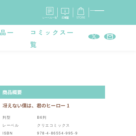
レーベル一覧
広報室
STORE
品一
コミックス一
覧
S
企業
E
会社概要
報室
採用情報
アクセス
オーバーラップホールディングス
ベルス
コミックガルド
お問い合わせはこちら
商品概要
冴えない僕は、君のヒーロー 1
判型
B6判
コミックエッセイ
レーベル
クリエコミックス
ISBN
978-4-86554-995-9