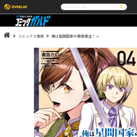
コミック
ライトノベル
コミックガルド
文庫
コミッククリエ
ノベルス
コミックス情報
俺は星間国家の悪徳領主！ 4
LiQulle
ノベルスf
ラブパルフェ
ロサージュノベルス
その他
通販・NEWS
コミックエッセイ
OVERLAP STORE
ポケットモンスター
オーバーラップ広報室
アニメ
ゲーム
企業
会社概要
オーバーラップ文庫
オーバーラップノベルス
採用情報
アクセス
オーバーラップホールディングス
お問い合わせは
オーバーラップノベルスf
ロサージュノベルス
コミックガルド
コミッククリエ