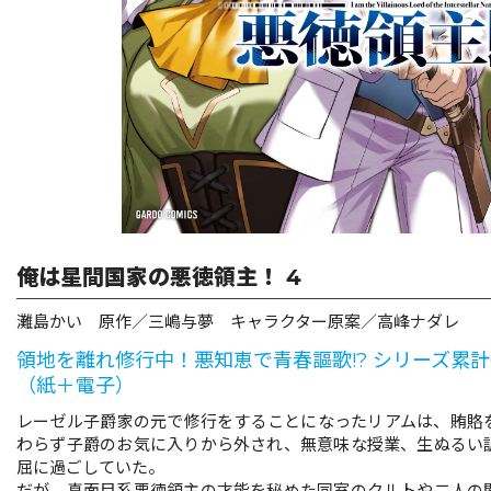
リキューレ
コミックパルフェ
コミックエッセイ
閉じる
俺は星間国家の悪徳領主！ 4
灘島かい 原作／三嶋与夢 キャラクター原案／高峰ナダレ
領地を離れ修行中！悪知恵で青春謳歌!? シリーズ累計6
（紙＋電子）
レーゼル子爵家の元で修行をすることになったリアムは、賄賂
わらず子爵のお気に入りから外され、無意味な授業、生ぬるい
屈に過ごしていた。
だが、真面目系悪徳領主の才能を秘めた同室のクルトや二人の