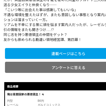
送る少女エイラと仲良くなり――
「こいつ等に出会えた事は感謝してもいいな」
不遇な環境を整えたはずが、またも意図しない事態となり案内
ションは溜まっていく一方。
リアムを不幸にする策に頭を悩ます案内人だったが、レーゼル
引の情報をまたも聞きつけ……!?
同じ志を持つ悪徳領主の仲間をゲット？
友からも崇められる勘違い領地経営譚、第四幕！
連載ページはこちら
アンケートに答える
商品概要
俺は星間国家の悪徳領主！ 4
判型
B6判
レーベル
ガルドコミックス