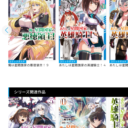
コミックガルド
コミックガルド
コミックガルド
俺は星間国家の悪徳領主！ 9
あたしは星間国家の英雄騎士！ 4
あたしは星間
シリーズ関連作品