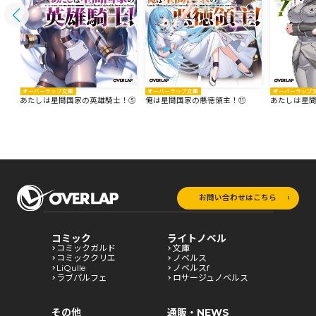
オーバーラップ文庫
オーバーラップ文庫
オーバーラップ
あたしは星間国家の英雄騎士！⑤
俺は星間国家の悪徳領主！⑪
あたしは星
お問い合わせはこちら
コミック
ライトノベル
コミックガルド
文庫
コミッククリエ
ノベルス
LiQulle
ノベルスf
ラブパルフェ
ロサージュノベルス
その他
通販・NEWS