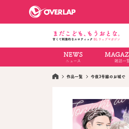
NEWS
MAGAZ
コミック
ライトノベ
ニュース
雑誌一
コミックガルド
文庫
コミッククリエ
ノベルス
LiQulle
ノベルスf
ラブパルフェ
ロサージュノベル
作品一覧
今夜3号線のお城で
オーバーラップ文庫
オーバ
コミッククリエ