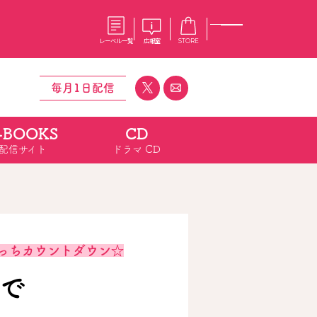
レーベル一覧
広報室
STORE
毎月1日配信
-BOOKS
CD
S
企業
配信サイト
ドラマ CD
E
会社概要
報室
採用情報
アクセス
オーバーラップホールディングス
ベルス
コミックガルド
お問い合わせはこちら
っちカウントダウン☆
で
コミックエッセイ