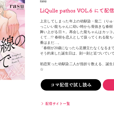
rasu
閉じる
LiQulle pathos VOL.6 にて
上京してしまった年上の幼馴染・龍二（りゅ
っこいい龍ちゃんに幼い時から骨抜きな春樹
舞い上がる日々。再会した龍ちゃんはカッコ
くて…!? 春樹を恋人として扱ってくれる龍
番はまだ…。
「春樹が20歳になったら足腰立たなくなるま
そう約束した誕生日は、刻一刻と近づいてい
初恋実った幼馴染二人が指折り数える、誕生
☆
コマ配信で試し読み
配信サイト一覧