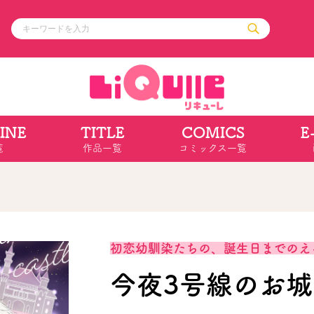
INE
TITLE
COMICS
E
ル
その他
通販・NEW
覧
作品一覧
コミックス一覧
コミックエッセイ
OVERLAP STOR
ポケットモンスター
オーバーラップ広
アニメ
ス
ゲーム
ーラップノベルス
オーバーラップノベルスf
ロサージュノ
初恋幼馴染たちの、誕生日までのえ
今夜3号線のお城
リキューレ
コミックパルフェ