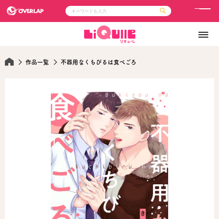
メ
ニ
コミック
ライトノベル
ュ
コミックガルド
文庫
コミッククリエ
ノベルス
ー
LiQulle
ノベルスf
作品一覧
不器用なくちびるは食べごろ
ラブパルフェ
ロサージュノベルス
その他
通販・NEWS
コミックエッセイ
OVERLAP STORE
ポケットモンスター
オーバーラップ広報室
アニメ
ゲーム
企業
会社概要
オーバーラップ文庫
採用情報
アクセス
オーバーラップホールディングス
お問い合わせはこちら
オーバーラップノベルス
オーバーラップノベルスf