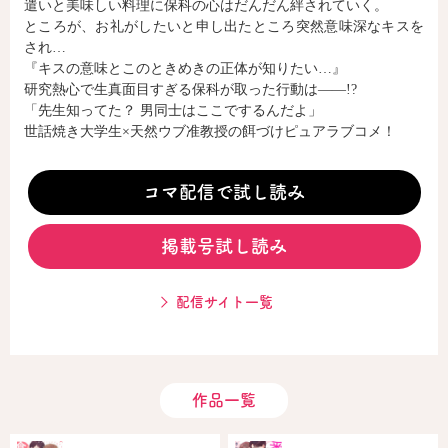
遣いと美味しい料理に保科の心はだんだん絆されていく。
ところが、お礼がしたいと申し出たところ突然意味深なキスを
され…
コミックエッセイ
『キスの意味とこのときめきの正体が知りたい…』
研究熱心で生真面目すぎる保科が取った行動は――!?
閉じる
「先生知ってた？ 男同士はここでするんだよ」
世話焼き大学生×天然ウブ准教授の餌づけピュアラブコメ！
コマ配信で試し読み
掲載号試し読み
配信サイト一覧
作品一覧