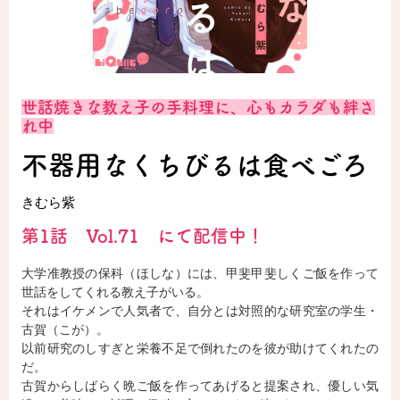
ロサージュノベルス
世話焼きな教え子の手料理に、心もカラダも絆さ
コミックガルド
れ中
不器用なくちびるは食べごろ
きむら紫
コミッククリエ
第1話 Vol.71 にて配信中！
大学准教授の保科（ほしな）には、甲斐甲斐しくご飯を作って
リキューレ
世話をしてくれる教え子がいる。
それはイケメンで人気者で、自分とは対照的な研究室の学生・
古賀（こが）。
以前研究のしすぎと栄養不足で倒れたのを彼が助けてくれたの
だ。
コミックパルフェ
古賀からしばらく晩ご飯を作ってあげると提案され、優しい気