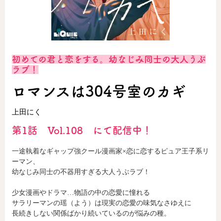
ロサージュノベルス
初めての君と恋をする。幼なじみ同士の大人うぶ
コミックガルド
ラブ！
ロマンスは304号室のカギ
上田にく
コミッククリエ
第1話 Vol.108 にて配信中！
一途執着なギャップ強クール漫画家×恋に恋するピュア王子系リ
リキューレ
ーマン、
幼なじみ同士の不器用すぎる大人うぶラブ！
少女漫画やドラマ…物語の中の恋愛に憧れる
サラリーマンの瑶（よう）は現実の恋愛の味気なさゆえに
コミックパルフェ
長続きしない関係ばかり続いているのが悩みの種。