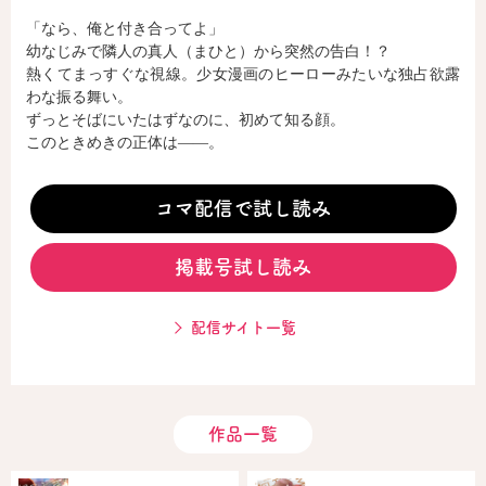
「なら、俺と付き合ってよ」
幼なじみで隣人の真人（まひと）から突然の告白！？
コミックエッセイ
熱くてまっすぐな視線。少女漫画のヒーローみたいな独占欲露
わな振る舞い。
閉じる
ずっとそばにいたはずなのに、初めて知る顔。
このときめきの正体は――。
コマ配信で試し読み
掲載号試し読み
配信サイト一覧
作品一覧