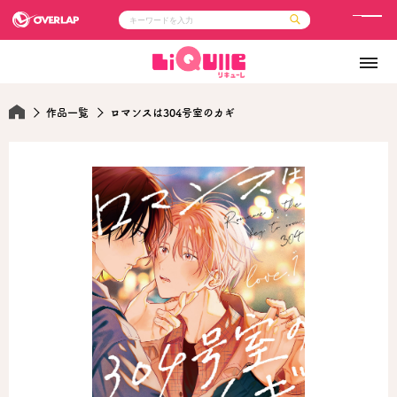
メ
ニ
コミック
ライトノベル
ュ
コミックガルド
文庫
コミッククリエ
ノベルス
ー
LiQulle
ノベルスf
作品一覧
ロマンスは304号室のカギ
ラブパルフェ
ロサージュノベルス
その他
通販・NEWS
コミックエッセイ
OVERLAP STORE
ポケットモンスター
オーバーラップ広報室
アニメ
ゲーム
企業
会社概要
オーバーラップ文庫
採用情報
アクセス
オーバーラップホールディングス
お問い合わせはこちら
オーバーラップノベルス
オーバーラップノベルスf