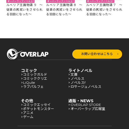
オーバーラップノベルスf
オーバーラップノベルスf
オーバーラップノベルスf
～
ルベリア王国物語 9 ～
ルベリア王国物語 8 ～
ルベリア王国物語 7 ～
ル
れ
従弟の尻拭いをさせられ
従弟の尻拭いをさせられ
従弟の尻拭いをさせられ
る羽目になった～
る羽目になった～
る羽目になった～
る
お問い合わせはこちら
コミック
ライトノベル
コミックガルド
文庫
コミッククリエ
ノベルス
LiQulle
ノベルスf
ラブパルフェ
ロサージュノベルス
その他
通販・NEWS
コミックエッセイ
OVERLAP STORE
ポケットモンスター
オーバーラップ広報室
アニメ
ゲーム