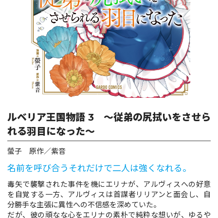
ロサージュノベルス
コミックガルド
コミッククリエ
ルベリア王国物語 3 ～従弟の尻拭いをさせら
れる羽目になった～
螢子 原作／紫音
リキューレ
名前を呼び合うそれだけで二人は強くなれる。
毒矢で襲撃された事件を機にエリナが、アルヴィスへの好意
を自覚する一方、アルヴィスは首謀者リリアンと面会し、自
コミックパルフェ
分勝手な主張に異性への不信感を深めていた。
だが、彼の頑なな心をエリナの素朴で純粋な想いが、ゆるや