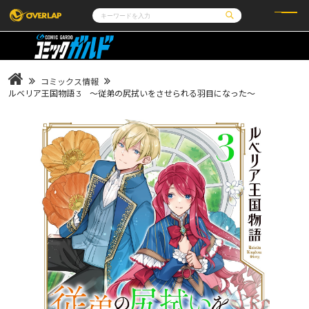
コミック
ライトノベル
コミックガルド
文庫
コミッククリエ
ノベルス
コミックス情報
LiQulle
ノベルスf
ラブパルフェ
ロサージュノベルス
ルベリア王国物語 3 ～従弟の尻拭いをさせられる羽目になった～
その他
通販・NEWS
コミックエッセイ
OVERLAP STORE
ポケットモンスター
オーバーラップ広報室
アニメ
ゲーム
企業
会社概要
オーバーラップ文庫
採用情報
アクセス
オーバーラップホールディングス
お問い合わせはこちら
オーバーラップノベルス
オーバーラップノベルスf