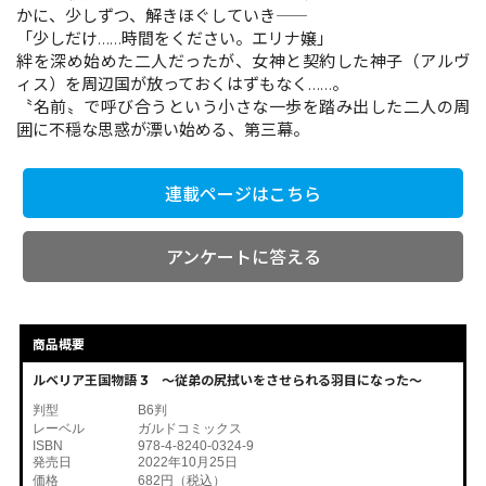
かに、少しずつ、解きほぐしていき――
「少しだけ……時間をください。エリナ嬢」
絆を深め始めた二人だったが、女神と契約した神子（アルヴ
コミックエッセイ
ィス）を周辺国が放っておくはずもなく……。
〝名前〟で呼び合うという小さな一歩を踏み出した二人の周
閉じる
囲に不穏な思惑が漂い始める、第三幕。
連載ページはこちら
アンケートに答える
商品概要
ルベリア王国物語 3 ～従弟の尻拭いをさせられる羽目になった～
判型
B6判
レーベル
ガルドコミックス
ISBN
978-4-8240-0324-9
発売日
2022年10月25日
価格
682円（税込）