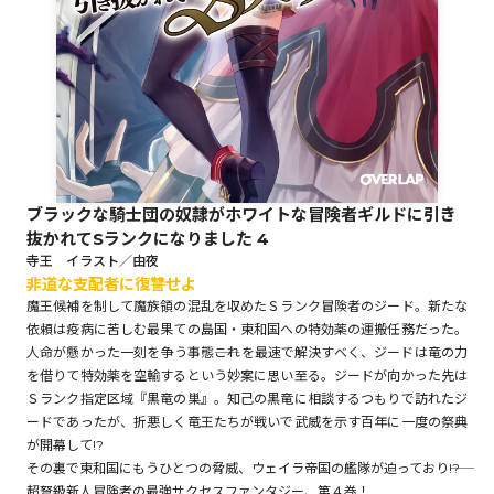
ロサージュノベルス
コミックガルド
ブラックな騎士団の奴隷がホワイトな冒険者ギルドに引き
抜かれてSランクになりました 4
コミッククリエ
寺王 イラスト／由夜
非道な支配者に復讐せよ
魔王候補を制して魔族領の混乱を収めたＳランク冒険者のジード。新たな
依頼は疫病に苦しむ最果ての島国・東和国への特効薬の運搬任務だった。
人命が懸かった一刻を争う事態――これを最速で解決すべく、ジードは竜の力
リキューレ
を借りて特効薬を空輸するという妙案に思い至る。ジードが向かった先は
Ｓランク指定区域『黒竜の巣』。知己の黒竜に相談するつもりで訪れたジ
ードであったが、折悪しく竜王たちが戦いで武威を示す百年に一度の祭典
が開幕して!?
コミックパルフェ
その裏で東和国にもうひとつの脅威、ウェイラ帝国の艦隊が迫っており――!?
超弩級新人冒険者の最強サクセスファンタジー、第４巻！