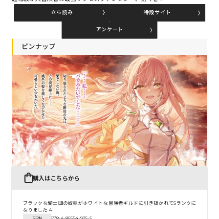
立ち読み
特設サイト
アンケート
コミックエッセイ
ピンナップ
閉じる
購入はこちらから
ブラックな騎士団の奴隷がホワイトな冒険者ギルドに引き抜かれてSランクに
なりました 4
ISBN
978-4-86554-935-5