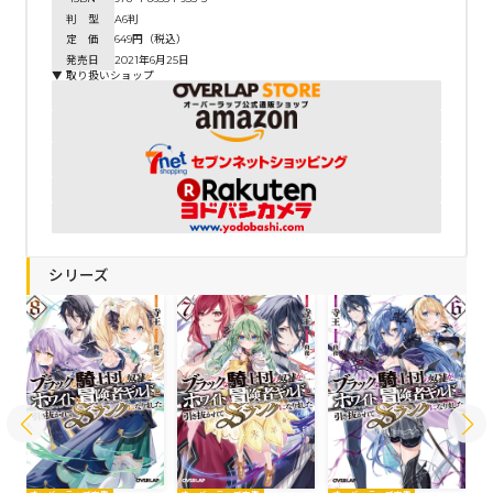
判 型
A6判
定 価
649円（税込）
発売日
2021年6月25日
▼ 取り扱いショップ
シリーズ