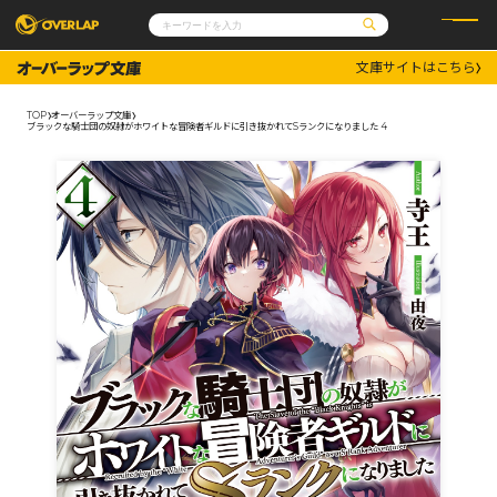
文庫サイトはこちら
コミック
ライトノベル
コミックガルド
文庫
TOP
オーバーラップ文庫
コミッククリエ
ノベルス
ブラックな騎士団の奴隷がホワイトな冒険者ギルドに引き抜かれてSランクになりました 4
LiQulle
ノベルスf
ラブパルフェ
ロサージュノベルス
その他
通販・NEWS
コミックエッセイ
OVERLAP STORE
ポケットモンスター
オーバーラップ広報室
アニメ
ゲーム
企業
会社概要
オーバーラップ文庫
採用情報
アクセス
オーバーラップホールディングス
お問い合わせはこちら
オーバーラップノベルス
オーバーラップノベルスf