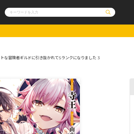
ル
その他
通販・NEW
トな冒険者ギルドに引き抜かれてSランクになりました 3
コミックエッセイ
OVERLAP STOR
ポケットモンスター
オーバーラップ広
アニメ
ス
ゲーム
ーラップノベルス
オーバーラップノベルスf
ロサージュノ
リキューレ
コミックパルフェ