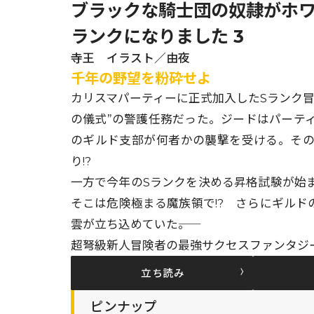
ブラックな騎士団の奴隷がホワ
ランクになりました 3
寺王 イラスト／由夜
千年の野望を粉砕せよ
カリスマパーティーに正式加入したSランク
の儀式”の警護任務だった。ジードはパーテ
のギルド支部が何者かの襲撃を受ける。そ
り!?
一方で今年のSランクを決める昇格試験が始
そこは危険極まる魔族領で!? さらにギルド
雲が立ち込めていた――。
超弩級新人冒険者の最強サクセスファンタジ
立ち読み
ピンナップ