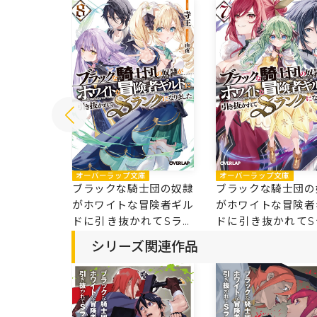
庫
オーバーラップ文庫
オーバーラップ文庫
士団の奴隷
ブラックな騎士団の奴隷
ブラックな騎士団の
冒険者ギル
がホワイトな冒険者ギル
がホワイトな冒険者
れてSラン
ドに引き抜かれてSラン
ドに引き抜かれてS
 9
クになりました 8
クになりました 7
シリーズ関連作品