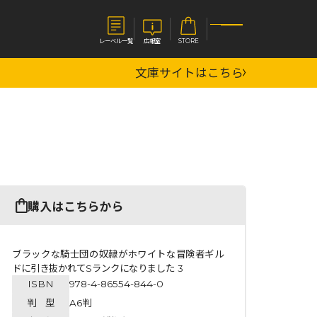
レーベル一覧
広報室
STORE
文庫サイトはこちら
S
企業
E
会社概要
報室
採用情報
アクセス
オーバーラップホールディングス
ベルス
コミックガルド
購入はこちらから
お問い合わせはこちら
ブラックな騎士団の奴隷がホワイトな冒険者ギル
ドに引き抜かれてSランクになりました 3
ISBN
978-4-86554-844-0
コミックエッセイ
判 型
A6判