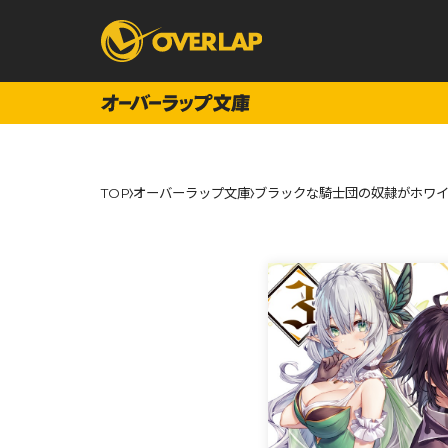
コミック
ライトノベ
TOP
オーバーラップ文庫
ブラックな騎士団の奴隷がホワイ
コミックガルド
文庫
コミッククリエ
ノベルス
LiQulle
ノベルスf
ラブパルフェ
ロサージュノベル
オーバーラップ文庫
オーバ
コミッククリエ