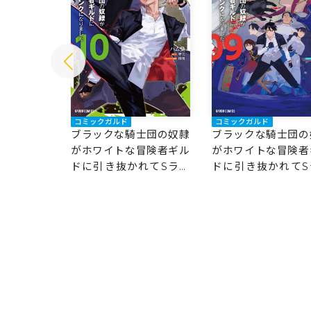
コミックガルド
コミックガルド
士団の奴隷
ブラックな騎士団の奴隷
ブラックな騎士団の
冒険者ギル
がホワイトな冒険者ギル
がホワイトな冒険者
れてSラン
ドに引き抜かれてSラン
ドに引き抜かれてS
11
クになりました 10
クになりました 9