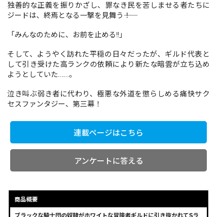
独善的な正義を振りかざし、罪なき民を苦しませる者たちに
ジードは、終焉となる一撃を見舞う――！
コミックエッセイ
「みんなのために、お前を止める!!」
閉じる
そして、ようやく訪れた平穏の日々だったが、ギルド代表と
して引き受けた高ランクの依頼により新たな暗雲が立ち込め
ようとしていた……。
泣き叫ぶ弱き者に代わり、極悪な外道を懲らしめる痛快サク
セスファンタジー、第三幕！
連載ページはこちら
アンケートに答える
商品概要
ブラックな騎士団の奴隷がホワイトな冒険者ギルドに引き抜かれてSラ