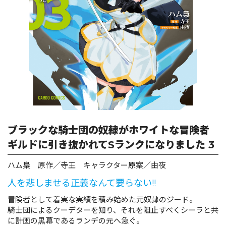
ロサージュノベルス
コミックガルド
コミッククリエ
ブラックな騎士団の奴隷がホワイトな冒険者
ギルドに引き抜かれてSランクになりました 3
リキューレ
ハム梟 原作／寺王 キャラクター原案／由夜
人を悲しませる正義なんて要らない!!
冒険者として着実な実績を積み始めた元奴隷のジード。
騎士団によるクーデターを知り、それを阻止すべくシーラと共
コミックパルフェ
に計画の黒幕であるランデの元へ急ぐ。