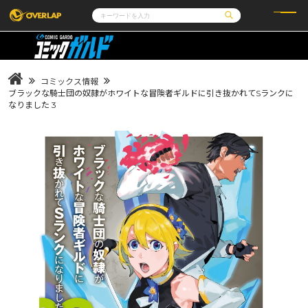
コミック
ライトノベル
コミックガルド
文庫
コミッククリエ
ノベルス
コミックス情報
LiQulle
ノベルスf
ラブパルフェ
ロサージュノベルス
ブラックな騎士団の奴隷がホワイトな冒険者ギルドに引き抜かれてSランクに
その他
通販・NEWS
なりました 3
コミックエッセイ
OVERLAP STORE
ポケットモンスター
オーバーラップ広報室
アニメ
ゲーム
企業
会社概要
オーバーラップ文庫
採用情報
アクセス
オーバーラップホールディングス
お問い合わせはこちら
オーバーラップノベルス
オーバーラップノベルスf