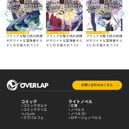
オーバーラップ文庫
オーバーラップ文庫
オーバーラップ文庫
隷
ブラックな騎士団の奴隷
ブラックな騎士団の奴隷
ブラックな騎士団の奴隷
ル
がホワイトな冒険者ギル
がホワイトな冒険者ギル
がホワイトな冒険者ギル
ン
ドに引き抜かれてSラン
ドに引き抜かれてSラン
ドに引き抜かれてSラン
クになりました 8
クになりました 7
ク
クになりました 6
お問い合わせはこちら
コミック
ライトノベル
コミックガルド
文庫
コミッククリエ
ノベルス
LiQulle
ノベルスf
ラブパルフェ
ロサージュノベルス