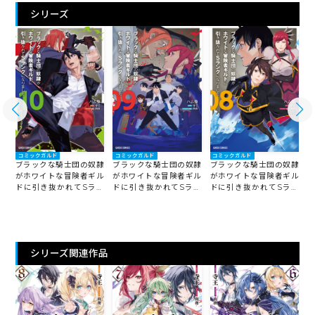
シリーズ
コミックガルド
コミックガルド
コミックガルド
隷
ブラックな騎士団の奴隷
ブラックな騎士団の奴隷
ブラックな騎士団の奴隷
ル
がホワイトな冒険者ギル
がホワイトな冒険者ギル
がホワイトな冒険者ギル
ン
ドに引き抜かれてSラン
ドに引き抜かれてSラン
ドに引き抜かれてSラン
クになりました 10
クになりました 9
クになりました 8
ク
シリーズ関連作品