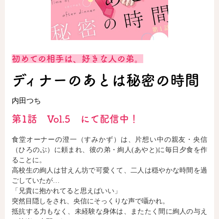
ロサージュノベルス
初めての相手は、好きな人の弟。
コミックガルド
ディナーのあとは秘密の時間
内田つち
コミッククリエ
第1話 Vol.5 にて配信中！
食堂オーナーの澄一（すみかず）は、片想い中の親友・央信
（ひろのぶ）に頼まれ、彼の弟・絢人(あやと)に毎日夕食を作
リキューレ
ることに。
高校生の絢人は甘えん坊で可愛くて、二人は穏やかな時間を過
ごしていたが…
「兄貴に抱かれてると思えばいい」
突然目隠しをされ、央信にそっくりな声で囁かれ。
コミックパルフェ
抵抗する力もなく、未経験な身体は、またたく間に絢人の与え