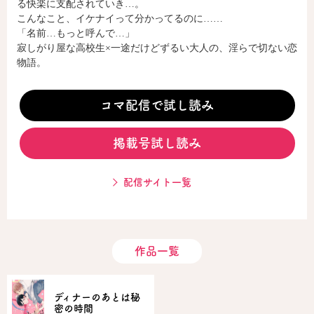
る快楽に支配されていき…。
こんなこと、イケナイって分かってるのに……
「名前…もっと呼んで…」
コミックエッセイ
寂しがり屋な高校生×一途だけどずるい大人の、淫らで切ない恋
物語。
閉じる
コマ配信で試し読み
掲載号試し読み
配信サイト一覧
作品一覧
ディナーのあとは秘
密の時間