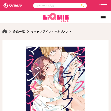
メ
ニ
コミック
ライトノベル
ュ
コミックガルド
文庫
コミッククリエ
ノベルス
ー
LiQulle
ノベルスf
作品一覧
セックスライフ・マネジメント
ラブパルフェ
ロサージュノベルス
その他
通販・NEWS
コミックエッセイ
OVERLAP STORE
ポケットモンスター
オーバーラップ広報室
アニメ
ゲーム
企業
会社概要
オーバーラップ文庫
採用情報
アクセス
オーバーラップホールディングス
お問い合わせはこちら
オーバーラップノベルス
オーバーラップノベルスf