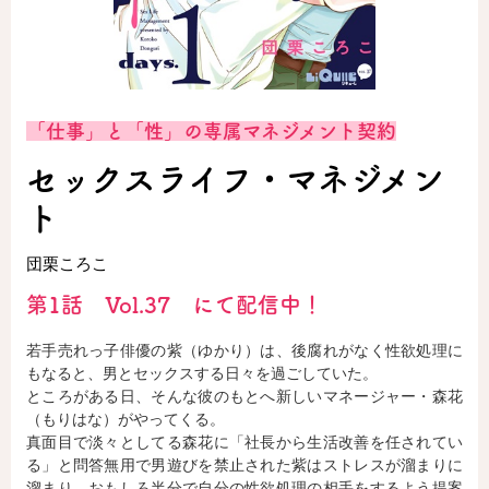
ロサージュノベルス
「仕事」と「性」の専属マネジメント契約
コミックガルド
セックスライフ・マネジメン
ト
コミッククリエ
団栗ころこ
第1話 Vol.37 にて配信中！
若手売れっ子俳優の紫（ゆかり）は、後腐れがなく性欲処理に
リキューレ
もなると、男とセックスする日々を過ごしていた。
ところがある日、そんな彼のもとへ新しいマネージャー・森花
（もりはな）がやってくる。
真面目で淡々としてる森花に「社長から生活改善を任されてい
コミックパルフェ
る」と問答無用で男遊びを禁止された紫はストレスが溜まりに
溜まり、おもしろ半分で自分の性欲処理の相手をするよう提案