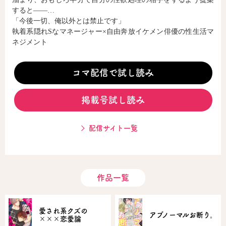
すると――…
「今後一切、俺以外とは禁止です」
執着系隠れSなマネージャー×自由奔放イケメン俳優の性生活マ
コミックエッセイ
ネジメント
閉じる
コマ配信で試し読み
掲載号試し読み
配信サイト一覧
作品一覧
愛され系クズの
アブノーマルお断り。
×××恋愛論