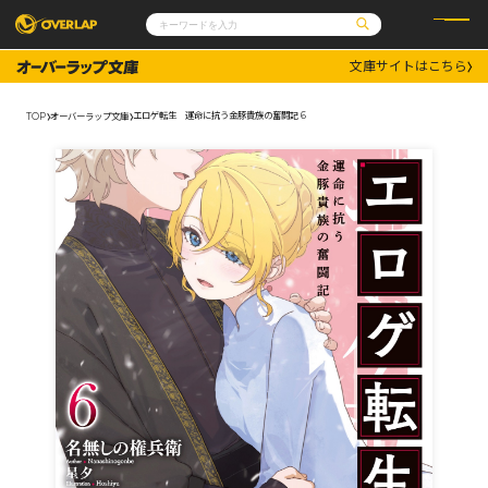
文庫サイトはこちら
コミック
ライトノベル
コミックガルド
文庫
エロゲ転生 運命に抗う金豚貴族の奮闘記 6
TOP
オーバーラップ文庫
コミッククリエ
ノベルス
LiQulle
ノベルスf
ラブパルフェ
ロサージュノベルス
その他
通販・NEWS
コミックエッセイ
OVERLAP STORE
ポケットモンスター
オーバーラップ広報室
アニメ
ゲーム
企業
会社概要
オーバーラップ文庫
採用情報
アクセス
オーバーラップホールディングス
お問い合わせはこちら
オーバーラップノベルス
オーバーラップノベルスf