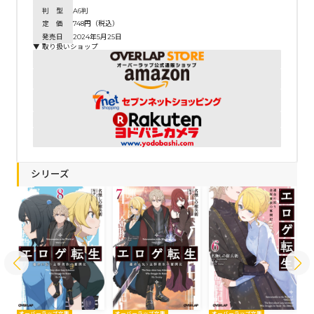
判 型
A6判
定 価
748円（税込）
発売日
2024年5月25日
▼ 取り扱いショップ
シリーズ
オーバーラップ文庫
オーバーラップ文庫
オーバーラップ文庫
オ