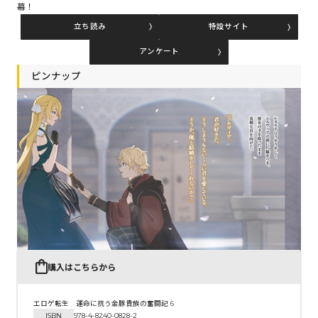
幕！
立ち読み
特設サイト
コミックエッセイ
アンケート
閉じる
ピンナップ
購入はこちらから
エロゲ転生 運命に抗う金豚貴族の奮闘記 6
ISBN
978-4-8240-0828-2