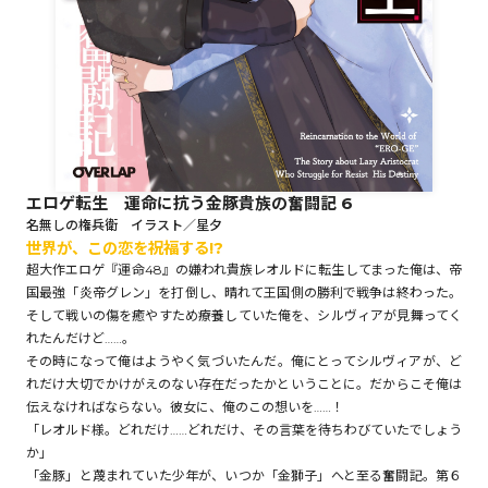
ロサージュノベルス
コミックガルド
エロゲ転生 運命に抗う金豚貴族の奮闘記 6
名無しの権兵衛 イラスト／星夕
世界が、この恋を祝福する!?
コミッククリエ
超大作エロゲ『運命48』の嫌われ貴族レオルドに転生してまった俺は、帝
国最強「炎帝グレン」を打倒し、晴れて王国側の勝利で戦争は終わった。
そして戦いの傷を癒やすため療養していた俺を、シルヴィアが見舞ってく
れたんだけど……。
リキューレ
その時になって俺はようやく気づいたんだ。俺にとってシルヴィアが、ど
れだけ大切でかけがえのない存在だったかということに。だからこそ俺は
伝えなければならない。彼女に、俺のこの想いを……！
「レオルド様。どれだけ……どれだけ、その言葉を待ちわびていたでしょう
か」
コミックパルフェ
「金豚」と蔑まれていた少年が、いつか「金獅子」へと至る奮闘記。第６