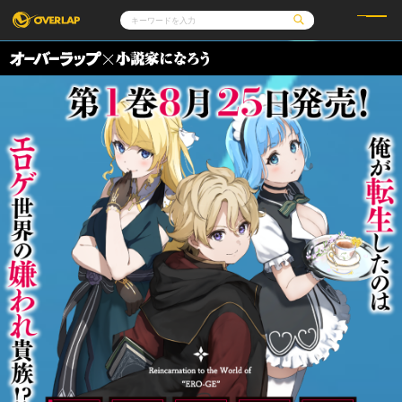
コミック
ライトノベル
コミックガルド
文庫
コミッククリエ
ノベルス
LiQulle
ノベルスf
ラブパルフェ
ロサージュノベルス
その他
通販・NEWS
コミックエッセイ
OVERLAP STORE
ポケットモンスター
オーバーラップ広報室
アニメ
ゲーム
企業
オーバーラップ文庫
会社概要
採用情報
アクセス
オーバーラップホールディングス
お問い合わせはこちら
オーバーラップノベルス
オーバーラップノベルスf