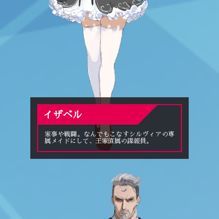
イザベル
家事や戦闘。なんでもこなすシルヴィアの専
属メイドにして、王家直属の諜報員。