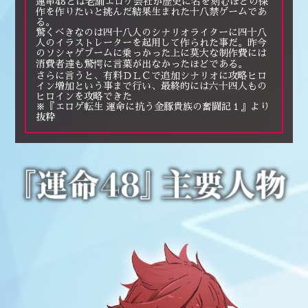
運命48とは老舗エロゲ会社が歴史に名を刻むほどの傑
作を作りたいと挑んだ結果生まれた十八禁ゲームであ
る。
驚くべきなのは四十八人のシナリオライターに四十八
人のイラストレーターを起用して作られた事だ。昨今
のソシャゲブームに乗っかった上に莫大な制作費には
消費者達も驚愕に言葉が出なかったほどである。
さらに言うと、有料ＤＬＣで追加シナリオに攻略ヒロ
イン増加という事まで行い、最終的には六十四人もの
ヒロインを攻略できた
※『エロゲ転生 運命に抗う金豚貴族の奮闘記１』より
抜粋