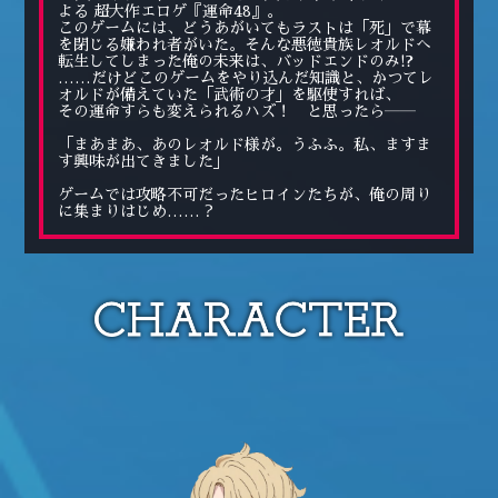
よる 超大作エロゲ『運命48』。
このゲームには、どうあがいてもラストは「死」で幕
を閉じる嫌われ者がいた。そんな悪徳貴族レオルドへ
転生してしまった俺の未来は、バッドエンドのみ!?
コミックエッセイ
……だけどこのゲームをやり込んだ知識と、かつてレ
オルドが備えていた「武術の才」を駆使すれば、
その運命すらも変えられるハズ！ と思ったら――
閉じる
「まあまあ、あのレオルド様が。うふふ。私、ますま
す興味が出てきました」
ゲームでは攻略不可だったヒロインたちが、俺の周り
に集まりはじめ……？