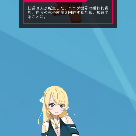
仙道真人が転生した、エロゲ世界の嫌われ貴
族。自らの死の運命を回避するため、奮闘す
ることに。