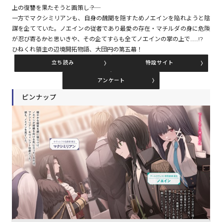
上の復讐を果たそうと画策し――？
一方でマクシミリアンも、自身の醜聞を隠すためノエインを陥れようと陰
謀を企てていた。ノエインの従者であり最愛の存在・マチルダの身に危険
コミックエッセイ
が忍び寄る――かと思いきや、その企てすらも全てノエインの掌の上で……!?
ひねくれ領主の辺境開拓物語、大団円の第五幕！
閉じる
立ち読み
特設サイト
アンケート
ピンナップ