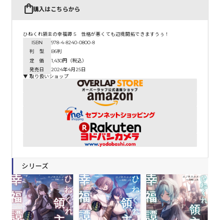
購入はこちらから
ひねくれ領主の幸福譚 5 性格が悪くても辺境開拓できますうぅ！
ISBN
978-4-8240-0800-8
判 型
B6判
定 価
1,430円（税込）
発売日
2024年4月25日
▼ 取り扱いショップ
シリーズ