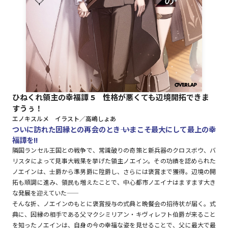
ロサージュノベルス
コミックガルド
ひねくれ領主の幸福譚 5 性格が悪くても辺境開拓できま
すうぅ！
コミッククリエ
エノキスルメ イラスト／高嶋しょあ
ついに訪れた因縁との再会のとき―― いまこそ最大にして最上の幸
福譚を!!
隣国ランセル王国との戦争で、常識破りの奇策と新兵器のクロスボウ、バ
リスタによって見事大戦果を挙げた領主ノエイン。その功績を認められた
リキューレ
ノエインは、士爵から準男爵に陞爵し、さらには褒賞まで獲得。辺境の開
拓も順調に進み、領民も増えたことで、中心都市ノエイナはますます大き
な発展を迎えていた――
そんな折、ノエインのもとに褒賞授与の式典と晩餐会の招待状が届く。式
コミックパルフェ
典に、因縁の相手である父マクシミリアン・キヴィレフト伯爵が来ること
を知ったノエインは、自身の今の幸福な姿を見せることで、父に最大で最