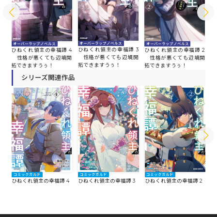
オーバーラップノベルス
オーバーラップノベルス
オーバーラップノベルス
オ
ひねくれ領主の幸福譚 3
 5
ひねくれ領主の幸福譚 4
ひねくれ領主の幸福譚 2
ひ
性格が悪くても辺境開
開
性格が悪くても辺境開
性格が悪くても辺境開
性
拓できますうぅ！
拓できますうぅ！
拓できますうぅ！
拓
シリーズ関連作品
コミックガルド
コ
コミックガルド
コミックガルド
ひねくれ領主の幸福譚 4
ひ
ひねくれ領主の幸福譚 3
ひねくれ領主の幸福譚 2