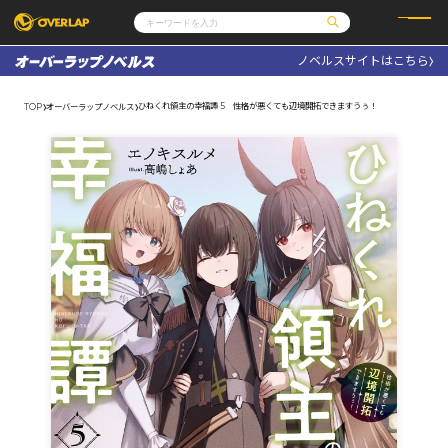
ノベルスサイトはこちら
コミック
ライトノベル
コミックガルド
文庫
ひねくれ領主の幸福譚 5 性格が悪くても辺境開拓できますうぅ！
TOP
オーバーラップノベルス
コミッククリエ
ノベルス
LiQulle
ノベルスf
ラブパルフェ
ロサージュノベルス
その他
通販・NEWS
コミックエッセイ
OVERLAP STORE
ポケットモンスター
オーバーラップ広報室
アニメ
ゲーム
企業
会社概要
オーバーラップ文庫
採用情報
アクセス
オーバーラップホールディングス
お問い合わせはこちら
オーバーラップノベルス
オーバーラップノベルスf