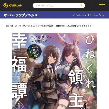
ノベルスサイトはこちら
コミック
ライトノベル
コミックガルド
文庫
ひねくれ領主の幸福譚 1 性格が悪くても辺境開拓できますうぅ！
TOP
オーバーラップノベルス
コミッククリエ
ノベルス
LiQulle
ノベルスf
ラブパルフェ
ロサージュノベルス
その他
通販・NEWS
コミックエッセイ
OVERLAP STORE
ポケットモンスター
オーバーラップ広報室
アニメ
ゲーム
企業
会社概要
オーバーラップ文庫
採用情報
アクセス
オーバーラップホールディングス
お問い合わせはこちら
オーバーラップノベルス
オーバーラップノベルスf