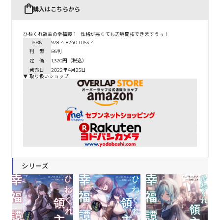
購入はこちらから
ひねくれ領主の幸福譚 1 性格が悪くても辺境開拓できますうぅ！
ISBN
978-4-8240-0163-4
判 型
B6判
定 価
1,320円（税込）
発売日
2022年4月25日
▼ 取り扱いショップ
シリーズ