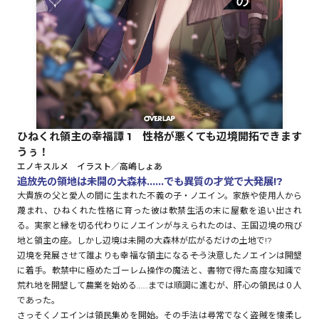
ロサージュノベルス
コミックガルド
ひねくれ領主の幸福譚 1 性格が悪くても辺境開拓できます
うぅ！
コミッククリエ
エノキスルメ イラスト／高嶋しょあ
追放先の領地は未開の大森林……でも異質の才覚で大発展!?
大貴族の父と愛人の間に生まれた不義の子・ノエイン。家族や使用人から
蔑まれ、ひねくれた性格に育った彼は軟禁生活の末に屋敷を追い出され
る。実家と縁を切る代わりにノエインが与えられたのは、王国辺境の飛び
リキューレ
地と領主の座。しかし辺境は未開の大森林が広がるだけの土地で!?
辺境を発展させて誰よりも幸福な領主になる――そう決意したノエインは開墾
に着手。軟禁中に極めたゴーレム操作の魔法と、書物で得た高度な知識で
荒れ地を開墾して農業を始める……までは順調に進むが、肝心の領民は０人
コミックパルフェ
であった。
さっそくノエインは領民集めを開始。その手法は尋常でなく――盗賊を懐柔し