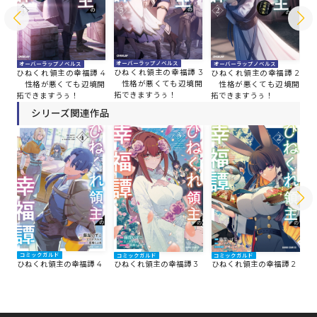
オーバーラップノベルス
オーバーラップノベルス
オーバーラップノベルス
オ
ひねくれ領主の幸福譚 3
 5
ひねくれ領主の幸福譚 4
ひねくれ領主の幸福譚 2
ひ
性格が悪くても辺境開
開
性格が悪くても辺境開
性格が悪くても辺境開
性
拓できますうぅ！
拓できますうぅ！
拓できますうぅ！
拓
シリーズ関連作品
コミックガルド
コ
コミックガルド
コミックガルド
ひねくれ領主の幸福譚 4
ひ
ひねくれ領主の幸福譚 3
ひねくれ領主の幸福譚 2