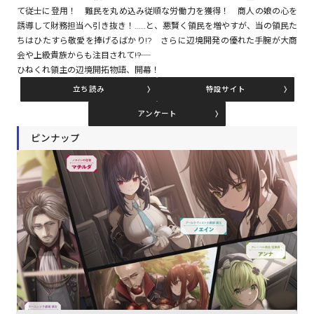
て従士に登用！ 難民を丸め込み従順な労働力を獲得！ 商人の娘の心を
誘導して財務担当へ引き抜き！……と、悪賢く領民を増やすが、当の領民た
ちはひたすら敬愛を捧げるばかり!? さらに辺境開発の優れた手腕が大商
コミックエッセイ
会や上級貴族からも注目されて――!?
ひねくれ領主の辺境開拓物語、開幕！
閉じる
立ち読み
特設サイト
アンケート
ピンナップ