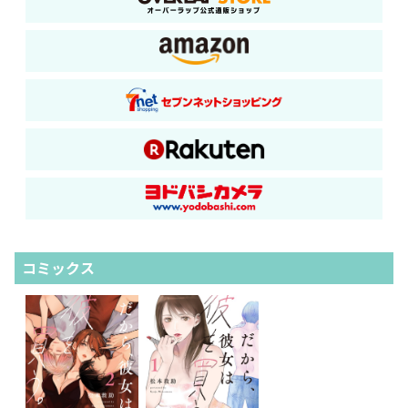
コミックス