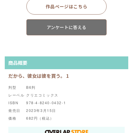
作品ページはこちら
アンケートに答える
商品概要
だから、彼女は彼を買う。 1
判型
B6判
レーベル
クリエコミックス
ISBN
978-4-8240-0432-1
発売日
2023年3月15日
価格
682円（税込）