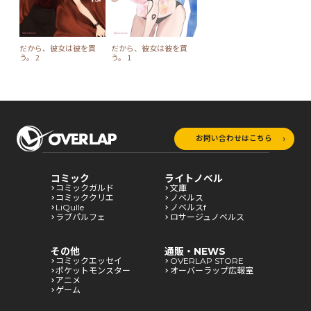
だから、彼女は彼を買
だから、彼女は彼を買
う。 2
う。 1
お問い合わせはこちら
コミック
ライトノベル
コミックガルド
文庫
コミッククリエ
ノベルス
LiQulle
ノベルスf
ラブパルフェ
ロサージュノベルス
その他
通販・NEWS
コミックエッセイ
OVERLAP STORE
ポケットモンスター
オーバーラップ広報室
アニメ
ゲーム