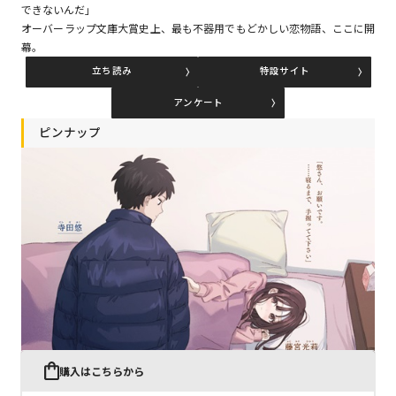
できないんだ」
オーバーラップ文庫大賞史上、最も不器用でもどかしい恋物語、ここに開
幕。
コミックエッセイ
立ち読み
特設サイト
閉じる
アンケート
ピンナップ
購入はこちらから