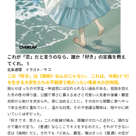
ロサージュノベルス
コミックガルド
これが「恋」だと言うのなら、誰か「好き」の定義を教え
てくれ。 1
コミッククリエ
北条連理 イラスト／サコ
この「好き」は《偽物》――なんかじゃない。 これは、令和(イマ)
を生きる大学生たちの不器用で焦れったい等身大の恋物語。
拗らせぼっちの大学生・寺田悠には忘れられない過去がある。孤独を抱え
た冬の夜の帰り道、公園で寒さに震えるあざと可愛い人気者の後輩・藤宮
リキューレ
光莉から助けを求められ、家に泊めることに。その日から頻繁に家へやっ
て来る光莉と重ねていく、温かな日常。その不思議な関係は、穏やかに続
いていく――はずだった。
「好きです、悠さん」二人の視線が絡み、距離がゼロへと近付く。頭のな
コミックパルフェ
かで誰かが言う。《普通》ならここでキスをするのだと。それができない
恋は《偽物》だと。それでも――「ごめん、藤宮。俺はきっと《普通》の恋が