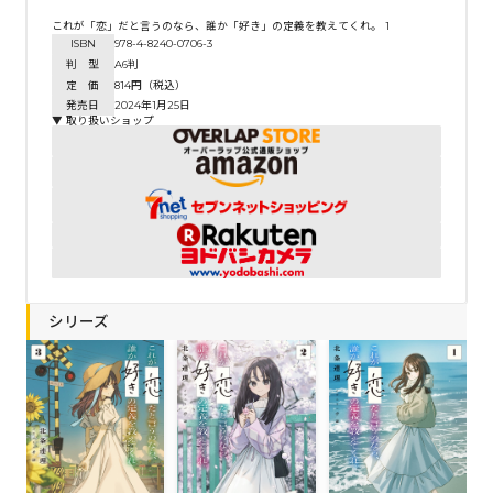
これが「恋」だと言うのなら、誰か「好き」の定義を教えてくれ。 1
ISBN
978-4-8240-0706-3
判 型
A6判
定 価
814円（税込）
発売日
2024年1月25日
▼ 取り扱いショップ
シリーズ