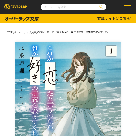
文庫サイトはこちら
コミック
ライトノベル
コミックガルド
文庫
これが「恋」だと言うのなら、誰か「好き」の定義を教えてくれ。 1
TOP
オーバーラップ文庫
コミッククリエ
ノベルス
LiQulle
ノベルスf
ラブパルフェ
ロサージュノベルス
その他
通販・NEWS
コミックエッセイ
OVERLAP STORE
ポケットモンスター
オーバーラップ広報室
アニメ
ゲーム
企業
会社概要
オーバーラップ文庫
採用情報
アクセス
オーバーラップホールディングス
お問い合わせはこちら
オーバーラップノベルス
オーバーラップノベルスf