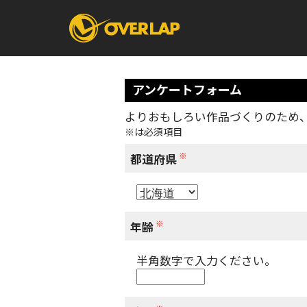
アンケートフォーム
よりおもしろい作品づくりのため
※は必須項目
コミック
ライトノベ
コミックガルド
文庫
※
コミッククリエ
ノベルス
都道府県
LiQulle
ノベルスf
ラブパルフェ
ロサージュノベル
オーバーラップ文庫
オーバ
※
年齢
半角数字で入力ください。
コミッククリエ