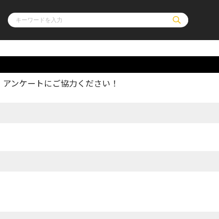
、アンケートにご協力ください！
ル
その他
通販・NEW
コミックエッセイ
OVERLAP STOR
ポケットモンスター
オーバーラップ広
アニメ
ス
ゲーム
ーラップノベルス
オーバーラップノベルスf
ロサージュノ
リキューレ
コミックパルフェ