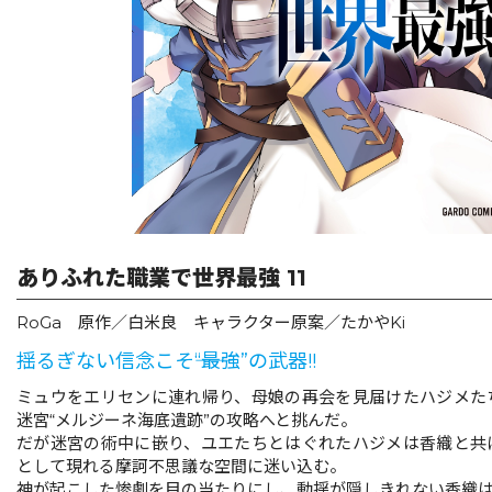
リキューレ
コミックパルフェ
コミックエッセイ
閉じる
ありふれた職業で世界最強 11
RoGa 原作／白米良 キャラクター原案／たかやKi
揺るぎない信念こそ――“最強”の武器!!
ミュウをエリセンに連れ帰り、母娘の再会を見届けたハジメた
迷宮“メルジーネ海底遺跡”の攻略へと挑んだ。
だが迷宮の術中に嵌り、ユエたちとはぐれたハジメは香織と共
として現れる摩訶不思議な空間に迷い込む。
神が起こした惨劇を目の当たりにし、動揺が隠しきれない香織は…