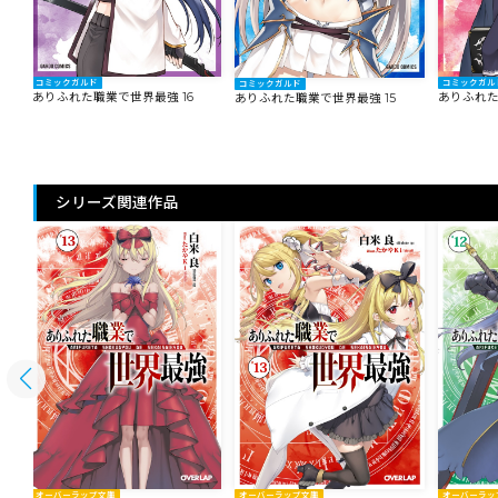
コミックガルド
コミックガル
コミックガルド
ありふれた職業で世界最強 16
ありふれた
ありふれた職業で世界最強 15
シリーズ関連作品
オーバーラップ文庫
オーバーラップ文庫
オーバーラッ