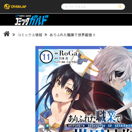
コミック
ライトノベル
コミックガルド
文庫
コミッククリエ
ノベルス
コミックス情報
ありふれた職業で世界最強 11
LiQulle
ノベルスf
ラブパルフェ
ロサージュノベルス
その他
通販・NEWS
コミックエッセイ
OVERLAP STORE
ポケットモンスター
オーバーラップ広報室
アニメ
ゲーム
企業
会社概要
オーバーラップ文庫
オーバーラップノベルス
採用情報
アクセス
オーバーラップホールディングス
お問い合わ
オーバーラップノベルスf
ロサージュノベルス
コミックガルド
コミッククリエ