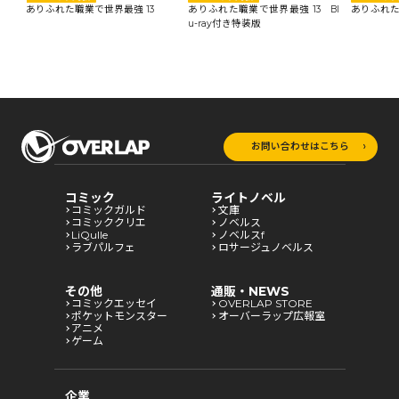
ありふれた職業で世界最強 13
ありふれた職業で世界最強 13 Bl
ありふれた
u-ray付き特装版
お問い合わせはこちら
コミック
ライトノベル
コミックガルド
文庫
コミッククリエ
ノベルス
LiQulle
ノベルスf
ラブパルフェ
ロサージュノベルス
その他
通販・NEWS
コミックエッセイ
OVERLAP STORE
ポケットモンスター
オーバーラップ広報室
アニメ
ゲーム
企業